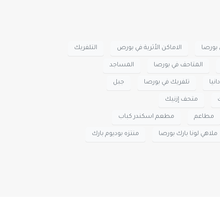
 بورصا
الاماكن الأثرية في بورص
التلفريك
المتاحف في بورصا
المساجد
انيا
تلفريك في بورصا
جبل
متحف إزنيك
مطاعم
مطعم اسكندر كباب
ملاهي لونا بارك بورصا
منتزه بوديوم بارك