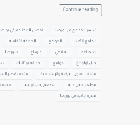
Continue reading
أشهر الجوامع في بورصا
أفضل المطاعم في بورصا
الجامع الكبير
الجوامع
الحديقة الثقافية
المطاعم
الملاهي
اولوداغ
بمورصا
جبل اولوداغ
جوامع
حديقة بوتانيك
سو
متحف الفنون التركية والإسلامية
متحف قصر الس
مطعم حجي دايه
مطعم رجب اوستا
مطعم 
منتزه جاذبة في بورصا