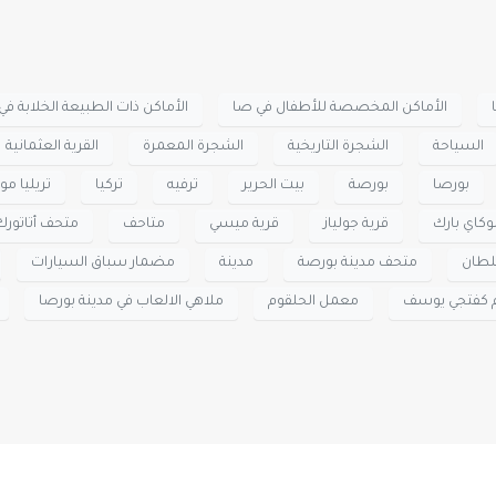
الأماكن المخصصة للأطفال في صا
الأماكن ذات الطبيعة الخلابة في
السياحة
الشجرة التاريخية
الشجرة المعمرة
القرية العثمانية
بورصا
بورصة
بيت الحرير
ترفيه
تركيا
تريليا مود
كاي بارك
قرية جولياز
قرية ميسي
متاحف
متحف أتاتورك
لطان
متحف مدينة بورصة
مدينة
مضمار سباق السيارات
كفتجي يوسف
معمل الحلقوم
ملاهي الالعاب في مدينة بورصا