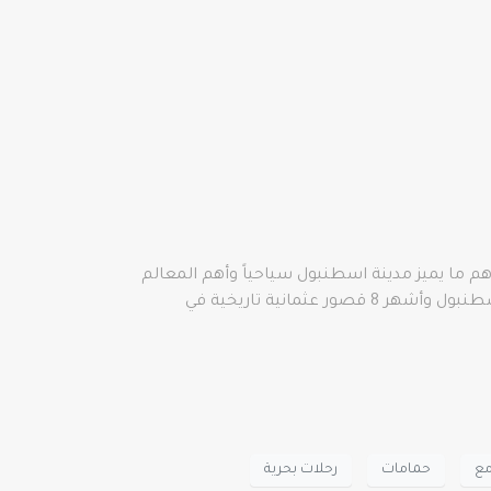
م ما يميز مدينة اسطنبول سياحياً وأهم المعالم
والمناطق السياحية في اسطنبول وأفضل 19 متحف تستحق الزيارة في اسطنبول وقائمة بأشهر 19 مسجد وجامع في إسطنبول وأشهر 8 قصور عثمانية تاريخية في
مع
حمامات
رحلات بحرية