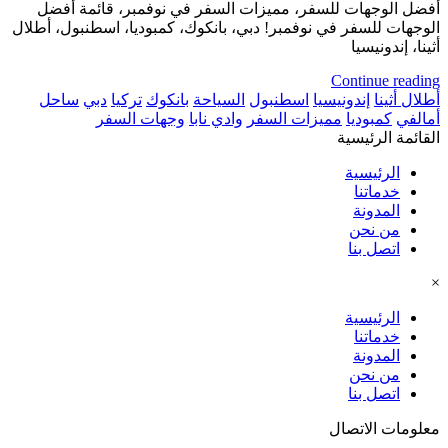
أفضل الوجهات للسفر، مميزات السفر في نوفمبر، قائمة أفضل
الوجهات للسفر في نوفمبر! دبي، بانكوك، كمبوديا، اسطنبول، أطلال
أثينا، إندونيسيا
Continue reading
أطلال أثينا
إندونيسيا
اسطنبول
السياحة
بانكوك
تركيا
دبي
ساحل
أمالفي
كمبوديا
مميزات السفر
وادي نابا
وجهات السفر
القائمة الرئيسية
الرئيسية
خدماتنا
المدونة
من نحن
اتصل بنا
×
الرئيسية
خدماتنا
المدونة
من نحن
اتصل بنا
معلومات الاتصال