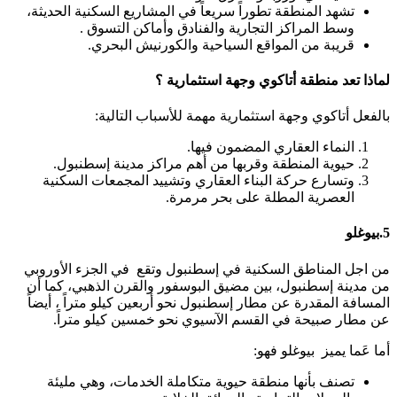
تشهد المنطقة تطوراً سريعاً في المشاريع السكنية الحديثة،
وسط المراكز التجارية والفنادق وأماكن التسوق .
قريبة من المواقع السياحية والكورنيش البحري.
لماذا تعد منطقة أتاكوي وجهة استثمارية ؟
بالفعل أتاكوي وجهة استثمارية مهمة للأسباب التالية:
النماء العقاري المضمون فيها.
حيوية المنطقة وقربها من أهم مراكز مدينة إسطنبول.
وتسارع حركة البناء العقاري وتشييد المجمعات السكنية
العصرية المطلة على بحر مرمرة.
5.بيوغلو
من اجل المناطق السكنية في إسطنبول وتقع في الجزء الأوروبي
من مدينة إسطنبول، بين مضيق البوسفور والقرن الذهبي، كما أن
المسافة المقدرة عن مطار إسطنبول نحو أربعين كيلو متراً ، أيضاً
عن مطار صبيحة في القسم الآسيوي نحو خمسين كيلو متراً.
أما عَما يميز بيوغلو فهو:
تصنف بأنها منطقة حيوية متكاملة الخدمات، وهي مليئة