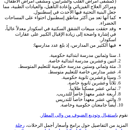
(كمشفى أمراض القلب والشرايين، ومشفى أمراض الأطفال،
ومراكز العلاج الفيزيائي وإعادة التأهيل، والعيادات الطبية، مما
جعل البنية التحتية فيها الأحدث في إسطنبول.
كما أنها تعد من أكثر مناطق إسطنبول احتواء على المساحات
الخضراء.
وقد حققت مبيعات الشقق السكنية في اسكودار معدلاً عالياً،
في إشارة واضحة إلى زيادة الإقبال الكبير على عقارات
اسكودار.
فيها الكثير من المدارس، إذ بلغ عدد مدارسها:
ستا وثمانين مدرسة ابتدائية حكومية.
اثنين وعشرين مدرسة ابتدائية خاصة.
مئة وثماني وستين مدرسة حكومية للتعليم المتوسط.
عشر مدارس خاصة للتعليم متوسط.
وستا وعشرين ثانوية حكومية.
ثلاثاً وعشرين ثانوية خاصة.
ثماني عشر مسكناً طلابياً.
أربعة عشر معهداً خاصاً للتدريب.
واثني عشر معهداً خاصاً للتدريس
أيضاً جامعتان حكومية وخاصة.
نقوم ب
استقبال وتوديع الضيوف من والى المطار
.
المزيد من التفاصيل حول برامج وأسعار أجمل الرحلات،
رحلة