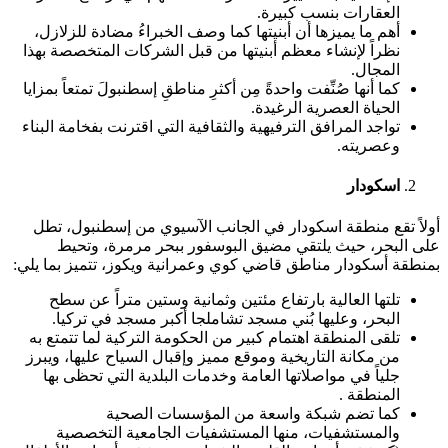
العقارات بنسب كبيرة.
أهم ما يميزها أن أبنيتها كما وصف الخبراءُ مضادة للزلازل،
نظراً لإنشاء معظم أبنيتها من قبل الشركات المتخصصة بهذا
المجال.
كما أنها صُنِّفت واحدةً مِن أكثرِ مناطقِ إسطنبولَ تمتعاً بمزايا
الحياة العصرية الرغيدة.
تواجد المرافق الترفيهية والثقافية التي اقترنت بفخامة البناء
وعصريته.
اسكودار
أولاً تقع منطقة اسكودار في الجانب الآسيوي من إسطنبول، تطل
على البحر، حيث يلتقي مضيق البوسفور ببحر مرمرة، وتحيط
بمنطقة أسكودار مناطق قاضي كوي وعمرانية ويكوز، تتميز بما يلي:
تلتها العالية بارتفاع مئتين وثمانية وستين متراً عن سطح
البحر، وعليها بُني مسجد تشاملجا أكبر مسجد في تركيا.
تلقى المنطقة اهتمام كبير من الحكومة التركية لما تتمتع به
من مكانة التاريخية وموقع مميز وإقبال السياح عليها، ويبرز
جلياً في مواصلاتها العامة وخدمات البلدية التي تحظى بها
المنطقة .
كما تضم شبكة واسعة من المؤسسات الصحية
والمستشفيات، منها المستشفيات الجامعية التخصصية