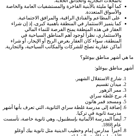
بالمحلات التجارية والحدائق الخلابة.
كما أنها مليئة بالأبنية الفاخرة والمستشفيات العامة والخاصة
والأسواق المتعددة.
على المطاعم والفنادق الراقية، والمرافق الاجتماعية.
كما يتميز الاستثمار في المنطقة بأهمية كبرى، إذ إن شراء
العقار في هذه المنطقة يمنح الفرصة للنماء المالي
والاستثماري، نظراً لوجود أهم المناطق السياحية في
المنطقة، سواء كان العقار بغرض الربح أو الإيجار، أو شراء
أماكن عقارية تصلح للشركات والمكاتب السياحية، والتجارية.
ما هي أشهر مناطق بيوغلو؟
أشهر مناطق بيوغلو:
شارع الاستقلال الشهير.
ميدان تقسيم
ممر الزهور
برج غلطة سراي
ومسجد قمر هاتون
إضافة إلى مدرسة غلطة سراي الثانوية، التي تعرف بأنها أشهر
مدرسة ثانوية في تركيا.
أيضاً المدرسة الألمانية بإسطنبول، وهي ثانوية خاصة، تأسست
عام 1868.
أخيراً مدارس إمام وخطيب الدينية مثل ثانوية بيك أوغلو