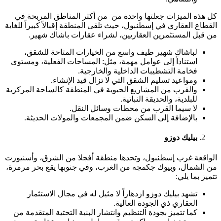
كل هذه الميزات جعلتها واحدة من من أكثر المناطق المربحة في
القطاع العقاري في إسطنبول، حيث تلقى المنطقة إقبالاً كبيراً للغاية
من قبل المستثمرين العقاريين، لشراء عقارات باشاك شهير.
لباشاك شهير طيف واسع من الخيارات المتاحة للشقق،
استناداً إلى عوامل مهمة، مثل: المساحات الفعلية، ومستوى
فخامة التشطيبات الداخلية والخارجية.
ومواعيد تسليم الشقق التي لا تزال قيد الإنشاء.
والقرب من المشاريع الحيوية في المنطقة كالساحة المركزية
للبلدية، والحديقة النباتية.
لا سيما القرب من محطات وسائل النقل.
بالإضافة إلى السكن ضمن المجمعات والمولات الحديثة.
بيليك دوزو
الواقعة غرب إسطنبول، وتحدها منطقة أفجلا من الشرق، وأسنيورت
من الشمال، وبيوك جكمجه من الغرب، وفي جنوبها يقع بحر مرمرة،
تتميز بما يلي:
تشهد بيليك دوزو ازدهاراً لا مثيل له في مجال الاستثمار
العقاري ذي الجودة العالية.
كما تتميز بجودة التنظيم وانتشار البنية التحتية المتقدمة من