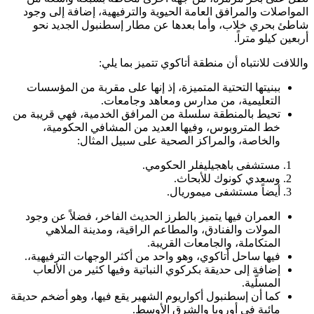
المواصلات والمرافق العامة الحيوية والترفيهية، إضافة إلى وجود
شاطئ بحري خلاب، وأما بعدها عن مطار إسطنبول الجديد نحو
أربعين كيلو متراً.
واللافت للانتباه أن منطقة أتاكوي تتميز بما يلي:
ببنيتها التحتية المتميزة، إذ إنها على مقربة من المؤسسات
التعليمية، من مدارس ومعاهد وجامعات.
تحيط بالمنطقة سلسلة من المرافق الخدمية، فهي قريبة من
خط المتروبوس، وفيها العديد من المشافي الحكومية،
والخاصة، والمراكز الصحية على سبيل المثال:
مستشفى باهجيليفلر الحكومي.
وسعدي كونوك للأبحاث.
أيضاً مستشفى ميموريال.
العمران فيها يتميز بالطرز الحديث الفاخر، فضلاً عن وجود
المولات والفنادق، والمطاعم الراقية، ومدينة الملاهي
المتكاملة، والجامعات القريبة.
فيها ساحل أتاكوي، وهو واحد من أكثر الوجهات الترفيهية،.
إضافة إلى حديقة بكركوي النباتية وفيها كثير من الألعاب
المسلّية.
كما أن إسطنبول أكواريوم الشهير يقع فيها، وهو أضخم حديقة
مائية في أوروبا والشرق الأوسط.