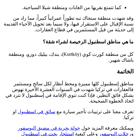
كما تتمتع بقربها من الغابات ومنطقة شيلا السياحية.
وقد شهدت منطقة سنجاك تبه تطوراً عمرانياً كبيراً، مما زاد من
نسبة الإقبال على الاستقرار فيها، ولا سيما بعد تحويل الأحياء القديمة
إلى حديثة من قبل المستثمرين في قطاع العقارات.
ما هي مناطق اسطنبول الرخيصة لشراء شقة؟
كل من منطقة كورت كوي (Kurtköy)، بندك، بيليك دوزو، ومنطقة
باشاك شهير.
الخاتمة
مناطق إسطنبول كلها مميزة ومحط أنظار لكل سائح ومستثمر
فالعقارات في تركيا شهدت في السنوات العشرة الأخيرة نهوض
بشكل فائق النظير، فإذا كنت تنوي الإقامة في إسطنبول لا تترد في
اتخاذ الخطوة الصحيحة.
تعرف معنا على ترتيبات تأجير سيارة مع
سائق في اسطنبول
او
تركيا.
ويمكنك معرفة المزيد حول
جولة بحرية في مضيق البوسفور
و
رحلات البوسفور
وعلى كيفية
استئجار يخت في اسطنبول