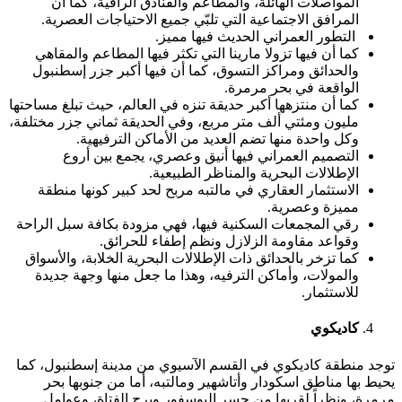
المواصلات الهائلة، والمطاعم والفنادق الراقية، كما أن
المرافق الاجتماعية التي تلبّي جميع الاحتياجات العصرية.
التطور العمراني الحديث فيها مميز.
كما أن فيها تزولا مارينا التي تكثر فيها المطاعم والمقاهي
والحدائق ومراكز التسوق، كما أن فيها أكبر جزر إسطنبول
الواقعة في بحر مرمرة.
كما أن منتزهها أكبر حديقة تنزه في العالم، حيث تبلغ مساحتها
مليون ومئتي ألف متر مربع، وفي الحديقة ثماني جزر مختلفة،
وكل واحدة منها تضم العديد من الأماكن الترفيهية.
التصميم العمراني فيها أنيق وعصري، يجمع بين أروع
الإطلالات البحرية والمناظر الطبيعية.
الاستثمار العقاري في مالتبه مربح لحد كبير كونها منطقة
مميزة وعصرية.
رقي المجمعات السكنية فيها، فهي مزودة بكافة سبل الراحة
وقواعد مقاومة الزلازل ونظم إطفاء للحرائق.
كما تزخر بالحدائق ذات الإطلالات البحرية الخلابة، والأسواق
والمولات، وأماكن الترفيه، وهذا ما جعل منها وجهة جديدة
للاستثمار.
كاديكوي
توجد منطقة كاديكوي في القسم الآسيوي من مدينة إسطنبول، كما
يحيط بها مناطق اسكودار وأتاشهير ومالتبه، أما من جنوبها بحر
مرمرة، ونظراً لقربها من جسر البوسفور وبرج الفتاة، وعوامل