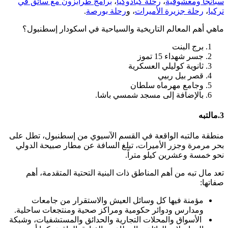
سبانجا ومعشوقية
،
رحلة كبادوكيا
،
برامج طرابزون مع سائق في
تركيا
،
رحلة جزيرة الأميرات
، و
رحلة بورصة
.
ماهي أهم المعالم التاريخية والسياحية في اسكودار إسطنبول؟
برج البنت
جسر شهداء 15 تموز
ثانوية كوليلي العسكرية
قصر بيل ربيي
وجامع مهرماه سلطان
بالإضافة إلى مسجد شمسي باشا.
3.مالتبه
منطقة مالتبه الواقعة في القسم الآسيوي من إسطنبول، تطل على
بحر مرمرة وجزر الأميرات، تبلغ السافة عن مطار صبيحة الدولي
نحو خمسة وعشرين كيلو متراً.
تعد مال تبه من أهم المناطق ذات البنية التحتية المتقدمة، أهم
صفاتها:
مؤمنة فيها كل وسائل العيش والاستقرار من جامعات
ومدارس ودوائر حكومية ومراكز صحية ومنتجعات ساحلية.
الأسواق والمحلات التجارية والحدائق والمستشفيات، وشبكة