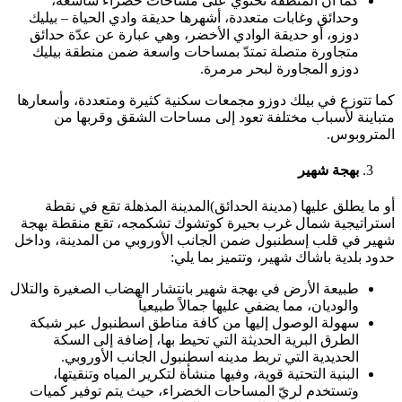
كما أن المنطقة تحتوي على مساحات خضراء شاسعة،
وحدائق وغابات متعددة، أشهرها حديقة وادي الحياة – بيليك
دوزو، أو حديقة الوادي الأخضر، وهي عبارة عن عدّة حدائق
متجاورة متصلة تمتدّ بمساحات واسعة ضمن منطقة بيليك
دوزو المجاورة لبحر مرمرة.
كما تتوزع في بيلك دوزو مجمعات سكنية كثيرة ومتعددة، وأسعارها
متباينة لأسباب مختلفة تعود إلى مساحات الشقق وقربها من
المتروبوس.
بهجة شهير
أو ما يطلق عليها (مدينة الحدائق)المدينة المذهلة تقع في نقطة
استراتيجية شمال غرب بحيرة كوتشوك تشكمجه، تقع منقطة بهجة
شهير في قلب إسطنبول ضمن الجانب الأوروبي من المدينة، وداخل
حدود بلدية باشاك شهير، وتتميز بما يلي:
طبيعة الأرض في بهجة شهير بانتشار الهضاب الصغيرة والتلال
والوديان، مما يضفي عليها جمالاً طبيعياً
سهولة الوصول إليها من كافة مناطق اسطنبول عبر شبكة
الطرق البرية الحديثة التي تحيط بها، إضافة إلى السكة
الحديدية التي تربط مدينه اسطنبول الجانب الأوروبي.
البنية التحتية قوية، وفيها منشأة لتكرير المياه وتنقيتها،
وتستخدم لريّ المساحات الخضراء، حيث يتم توفير كميات