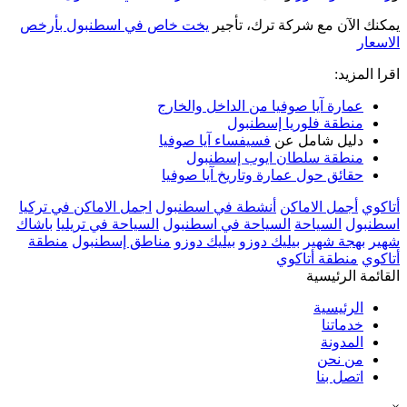
يمكنك الآن مع شركة ترك، تأجير
يخت خاص في اسطنبول بأرخص
الاسعار
اقرا المزيد:
عمارة آيا صوفيا من الداخل والخارج
منطقة فلوريا إسطنبول
دليل شامل عن
فسيفساء آيا صوفيا
منطقة سلطان ايوب إسطنبول
حقائق حول عمارة وتاريخ آيا صوفيا
أتاكوي
أجمل الاماكن
أنشطة في اسطنبول
اجمل الاماكن في تركيا
اسطنبول
السياحة
السياحة في اسطنبول
السياحة في تريليا
باشاك
شهير
بهجة شهير
بيليك دوزو
بيليك دوزو
مناطق إسطنبول
منطقة
أتاكوي
منطقة أتاكوي
القائمة الرئيسية
الرئيسية
خدماتنا
المدونة
من نحن
اتصل بنا