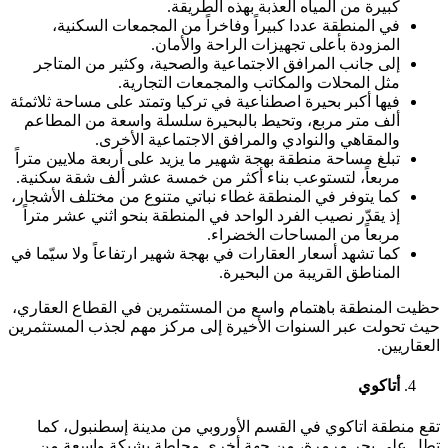
كبيرة من المياه العذبة بهذه الطريقة.
في المنطقة عددا كبيراً وفاخراً من المجمعات السكنية،
المزودة بأعلى تجهيزات الراحة والأمان.
إلى جانب المرافق الاجتماعية والصحية، وكثير من المتاجر
مثل المحلات والمكاتب والمجمعات التجارية.
فيها أكبر بحيرة اصطناعية في تركيا وتمتد على مساحة ثلاثمئة
ألف متر مربع، وتحيط بالبحيرة سلسلة واسعة من المطاعم
والمقاهي والنوادي والمرافق الاجتماعية الأخرى.
تبلغ مساحة منطقة بهجة شهير ما يزيد على أربعة ملايين متراً
مربعاً، لتستوعب بناء أكثر من خمسة عشر ألف شقة سكنية.
كما يتوفر في المنطقة غطاء نباتي متنوع من مختلف الأشجار،
إذ يقدّر نصيب الفرد الواحد في المنطقة بنحو اثني عشر متراً
مربعاً من المساحات الخضراء.
كما تشهد أسعار العقارات في بهجة شهير ارتفاعاً ولا سيّما في
المناطق القريبة من البحيرة.
حظيت المنطقة باهتمام واسع من المستثمرين في القطاع العقاري،
حيث تحولت عبر السنوات الأخيرة إلى مركز مهم لجذب المستثمرين
العقاريين.
أتاكوي
تقع منطقة اتاكوي في القسم الأوروبي من مدينة إسطنبول، كما
تطل على بحر مرمرة، من جهة أخرى محاطة بشبكة واسعة من