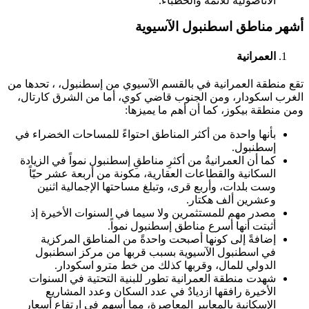
الأناضولية للأئمة والخطباء.
أشهر مناطق اسطنبول الآسيوية
العمرانية
تقع منطقة العمرانية في بالقسم الآسيوي من إسطنبول، ، تحدها من
الغرب اسكودار، ومن الجنوب قاضي كوي، أما من الشرق كارتال،
ومن منطقة بيكوز، كما أن أهم ما يميزها:
بأنها واحدة من أكثر المناطق احتواءً للمساحات الخضراء في
إسطنبول.
كما أن العمرانيةُ من أكثرِ مناطقِ إسطنبول نمواً في الزيادة
السكانية والقطاعات العقارية، مكونة من أربعة عشر حيّاً
وست بلدات، وأربع قرى، وتبلغ مساحتها الإجمالية اثنين
وعشرين ألف هكتار.
مصدر مهم للمستثمرين ولا سيما في السنوات الأخيرة إذ
أثبتت أنها أسرع مناطق إسطنبول نمواً.
إضافةً إلى كونها أصبحت واحدةً من المناطق المركزية
في اسطنبول الآسيوية بسبب قربها من مركز اسطنبول
الدولي للمال، وقربها كذلك من خط مترو اسكودار.
شهدت منطقة العمرانية تطور للبنية التحتية في السنوات
الأخيرة رافقها ازديادٌ في عدد السكان وعدد المشاريع
الإسكانية بالمعايير المعاصرة، مما أسهم في ارتفاع أسعار