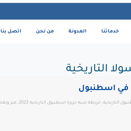
خدماتنا
المدونة
من نحن
اتصل بنا
لا التاريخية
ة في اسطنبول
 جزيرة اسطنبول التاريخية 2022، فنر وبلاط، Aksaray و Laleli، الفاتح وبيازيد