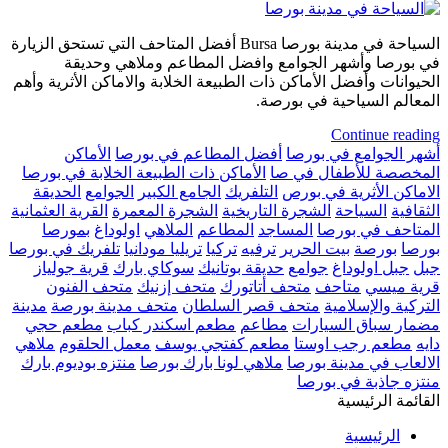
السياحة في مدينة بورصا Bursa أفضل المتاحف التي تستحق الزيارة
في بورصا وأشهر الجوامع وافضل المطاعم وملاهي وحديقة
الحيوانات وأفضل الأماكن ذات الطبيعة الخلابة والاماكن الأثرية وأهم
المعالم السياحية في بورصة.
Continue reading
أشهر الجوامع في بورصا
أفضل المطاعم في بورصا
الأماكن
المخصصة للأطفال في صا
الأماكن ذات الطبيعة الخلابة في بورصا
الاماكن الأثرية في بورص
التلفريك
الجامع الكبير
الجوامع
الحديقة
الثقافية
السياحة
الشجرة التاريخية
الشجرة المعمرة
القرية العثمانية
المتاحف في بورصا
المساجد
المطاعم
الملاهي
اولوداغ
بمورصا
بورصا
بورصة
بيت الحرير
ترفيه
تركيا
تريليا مودانيا
تلفريك في بورصا
جبل
جبل اولوداغ
جوامع
حديقة بوتانيك
سوكاي بارك
قرية جولياز
قرية ميسي
متاحف
متحف أتاتورك
متحف إزنيك
متحف الفنون
التركية والإسلامية
متحف قصر السلطان
متحف مدينة بورصة
مدينة
مضمار سباق السيارات
مطاعم
مطعم اسكندر كباب
مطعم حجي
دايه
مطعم رجب اوستا
مطعم كفتجي يوسف
معمل الحلقوم
ملاهي
الالعاب في مدينة بورصا
ملاهي لونا بارك بورصا
منتزه بوديوم بارك
منتزه جاذبة في بورصا
القائمة الرئيسية
الرئيسية