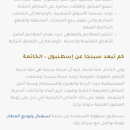
السياحية المجهزة على أعلى مستوى. علاوة على ذلك
تتمتع الفنادق بإطلالات ساحرة على المناظر الخلابة.
توجد بسبنجا الأسواق الشعبية. بالإضافة إلى المحلات
التجارية والتي تقوم ببيع المنتجات المختلفة والقطع
التذكارية القيمة.
تنتشر المطاعم والمقاهي حيث تقدم المطاعم أفضل
الأطباق التقليدية والحديثة. بالإضافة إلى الأطباق التركية.
كم تبعد سبنجا عن إسطنبول – الخاتمة
وفي الختام، مما لاشك فيه أن مدينة سبنجا هي حقا مدينة
الأحلام، لاتفوتك الفرصة لزيارة مدينة سبنجا وشلالات
المعشوقية حيث الراحة والهدوء والاستجمام وسط أجمل
المناظر الطبيعة الخلابة وصوت خرير الماء والكائنات البحرية
المتنوعة. علاوة على ذلك الأماكن التاريخية التي تدل على روعة
العصور القديمة بدولة تركيا.
تستطيع بسهولة الاستفادة من خدمة
استقبال وتوديع المطار
،
فقط تواصل مع شركة ترك.