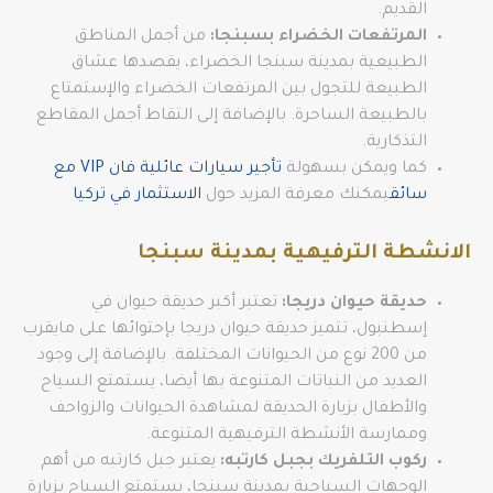
القديم.
المرتفعات الخضراء بسبنجا:
من أجمل المناطق
الطبيعية بمدينة سبنجا الخضراء، يقصدها عشاق
الطبيعة للتجول بين المرتفعات الخضراء والإستمتاع
بالطبيعة الساحرة. بالإضافة إلى التقاط أجمل المقاطع
التذكارية.
كما ويمكن بسهولة
تأجير سيارات عائلية فان VIP مع
سائق
يمكنك معرفة المزيد حول
الاستثمار في تركيا
الانشطة الترفيهية بمدينة سبنجا
حديقة حيوان دريجا:
تعتبر أكبر حديقة حيوان في
إسطنبول، تتميز حديقة حيوان دريجا بإحتوائها على مايقرب
من 200 نوع من الحيوانات المختلفة. بالإضافة إلى وجود
العديد من النباتات المتنوعة بها أيضا، يستمتع السياح
والأطفال بزيارة الحديقة لمشاهدة الحيوانات والزواحف
وممارسة الأنشطة الترفيهية المتنوعة.
ركوب التلفريك بجبل كارتبه:
يعتبر جبل كارتبه من أهم
الوجهات السياحية بمدينة سبنجا، يستمتع السياح بزيارة