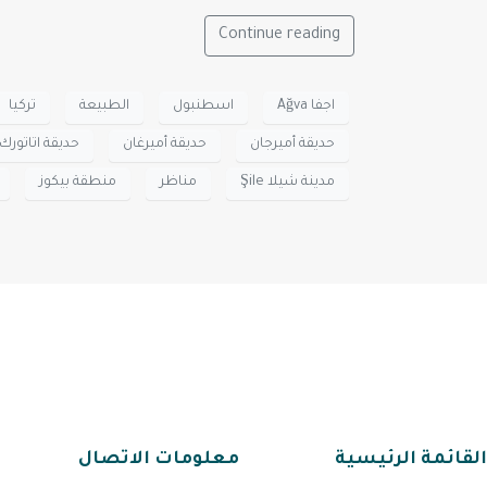
Continue reading
اجفا Ağva
اسطنبول
الطبيعة
تركيا
حديقة أميرجان
حديقة أميرغان
حديقة اتاتورك
مدينة شيلا Şile
مناظر
منطقة بيكوز
القائمة الرئيسية
معلومات الاتصال