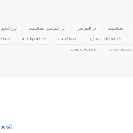
تشامليجا
تل العرائس
تل العرائس تشامليجا
جزر الأميرا
حديقة اتاتورك فلوريا
حديقة بيبك
حديقة جولهانة
حديقة ي
منطقة ساريير
منطقة كيليوس