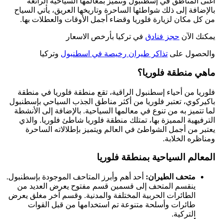
أغنى المناطق في إسطنبول وتتميز بمعالمها السياحية الرائعة
بالإضافة إلى ذلك شواطئها الساحرة وتاريخها العريق، يأتي السياح
من كل مكان لزيارة فلوريا وقضاء أجمل الأوقات والعطلات بها.
يمكنك الآن
حجز فنادق
في تركيا بأرخص الاسعار
والحصول على
تذاكر طيران رخيصة في اسطنبول
وتركيا
ماهي منطقة فلوريا؟
فلوريا من أحياء إسطنبول الراقية، تقع منطقة فلوريا في منطقة
باكيركوي، تعتبر فلوريا من أكثر مناطق الجذب السياحي بإسطنبول
لما تتميز به من تنوع في معالمها السياحية. بالإضافة إلى الأنشطة
الترفيهية المميزة بها، تمتلك منطقة فلوريا شاطئ فلوريا. والذي
يعتبر من أجمل الشواطئ في العالم ويتميز بإطلالاته الساحرة
ومناظره الخلابة.
المعالم السياحية بمنطقة فلوريا
متحف الطيران:
أحد أهم وأبرز المتاحف الموجودة بإسطنبول.
ينقسم المتحف إلى قسمين قسم مفتوح يعرض العديد من
الطائرات الحربية المختلفة والمدنية. وقسم آخر مغلق يعرض
طائرات وأسلحة متنوعة تم استخدامها من قبل القوات
التركية.