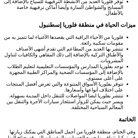
توفر فلوريا العديد من الأنشطة الترفيهية للسياح بالإضافة إلى
المسابح والشواطئ السارة وأيضا أماكن ترفيهية خاصة
بالأطفال.
ميزات الحياة في منطقة فلوريا إسطنبول
فلوريا من الأحياء الراقية التي يقصدها الأغنياء لما تتميز به من
مقومات سكنية رائعة.
تنتشر بها العديد من المطاعم التي تقدم أشهى الأصناف
والأطباق التركية بالإضافة إلى ذلك المقاهي والكافيات لتناول
المشروبات.
توجد بفلوريا المدارس والمؤسسات التعليمية لتعليم الطلاب
بالإضافة إلى المؤسسات الصحية والمراكز الطبية المجهزة
على أعلى مستوى.
تتوفر بفلوريا الأسواق المتنوعة والتي تعرض أفضل المنتجات
على اختلاف أنواعها وأسعارها.
تنتشر بفلوريا ايضا المواصلات للتنقل داخل المدينة بسهولة.
ويسر حيث يمكن للزوار استئجار سيارات الأجرة والتنقل بين
المعالم السياحية المختلفة.
الخاتمة
وفي الختام، منطقة فلوريا من أجمل المناطق التي يمكنك زيارتها
في تركيا، تتوافر بها جميع الخدمات والمقومات التي قد يحتاج إليها