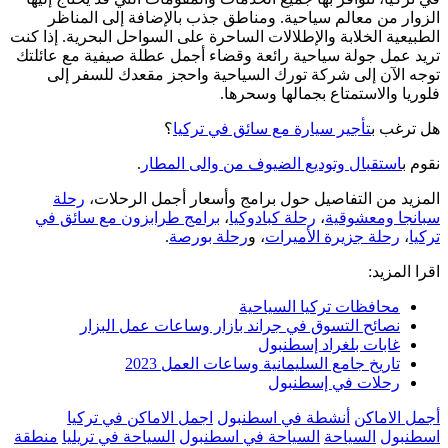
الزوار من معالم سياحية. ومناطق جذب بالإضافة إلى المناظر
الطبيعية الخلابة والإطلالات الساحرة على السواحل البحرية. إذا كنت
تريد عمل جولة سياحية رائعة وقضاء أجمل عطلة صيفية مع عائلتك
توجه الآن إلى شركة تورك السياحية واحجز مقعدك للسفر إلى
فلوريا والاستمتاع بجمالها وسحرها.
هل ترغب ب
تأجير سيارة مع سائق في تركيا
؟
نقوم ب
استقبال وتوديع الضيوف من والى المطار
.
المزيد من التفاصيل حول برامج وأسعار أجمل الرحلات،
رحلة
سبانجا ومعشوقية
،
رحلة كبادوكيا
،
برامج طرابزون مع سائق في
تركيا
،
رحلة جزيرة الأميرات
، و
رحلة بورصة
.
اقرا المزيد:
محافظات تركيا السياحية
نصائح التسوق في جراند بازار وساعات عمل البزار
غابات بلغراد إسطنبول
تاريخ جامع السليمانية وساعات العمل 2023
رحلات في إسطنبول
أجمل الاماكن
أنشطة في اسطنبول
اجمل الاماكن في تركيا
اسطنبول
السياحة
السياحة في اسطنبول
السياحة في تريليا
منطقة