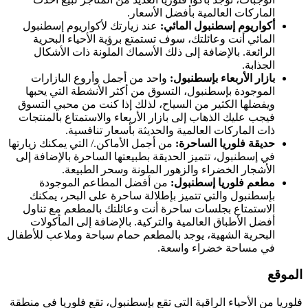
الماركات العالمية بأفضل الأسعار.
أكواريوم إسطنبول المائي:
عند زيارتك لأكواريوم إسطنبول
المائي أنت وعائلتك، سوف تستمتع برؤية الأحياء البحرية
الرائعة. بالإضافة إلى ذلك الأسماك الملونة ذات الأشكال
الجذابة.
بازار الأربعاء بإسطنبول:
واحد من أجمل وأروع البازارات
الموجودة بإسطنبول، التسوق من أكثر الأنشطة التي يحبها
ويفضلها الكثير من السياح، لذلك إذا كنت من محبي التسوق
فيجب عليك الذهاب إلى بازار الأربعاء والاستمتاع بالمنتجات
ذات الماركات العالمية والحديثة بأسعار تنافسية.
حديقة فلوريا الساحرة:
من أجمل الأماكن./ التي يمكنك زيارتها
في إسطنبول، تتميز الحديقة بطبيعتها الساحرة بالإضافة إلى
الأشجار الخضراء والزهور الملونة وسحر الطبيعة.
مطعم فلوريا إسطنبول:
من أفضل المطاعم الموجودة
بإسطنبول والتي تتميز بإطلالة ساحرة على البحر، يمكنك
الاستمتاع بجلسات ساحرة أنت وعائلتك بالمطعم مع تناول
أفضل الأطباق العالمية والتركية. بالإضافة إلى المأكولات
البحرية الشهية، يوجد بالمطعم حمام سباحة وملاعب للأطفال
في مساحة خضراء واسعة.
الموقع
فلوريا من الأحياء الراقية التي تقع بإسطنبول، تقع فلوريا في منطقة