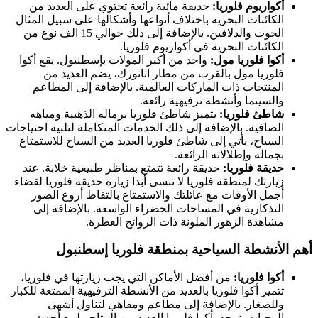
أكواريوم فلوريا:
حديقة مائية رائعة تحتوي على العديد من
الكائنات البحرية باختلاف أنواعها وأشكالها على سبيل المثال
الحوت والدلافين. بالإضافة إلى ذلك حوالي 15 الف نوع من
الكائنات البحرية في أكواريوم فلوريا.
أكوا فلوريا مول:
واحد من أكبر المولات بإسطنبول. يقع أكوا
فلوريا مول بالقرب من مطار اتاتورك، يضم العديد من
المنتجات ذات الماركات العالمية. بالإضافة إلى المطاعم
والسينما وأنشطة ترفيهية رائعة.
شاطئ فلوريا:
يتميز شاطئ فلوريا برماله الذهبية ومياهه
الصافية. بالإضافة إلى ذلك الخدمات المتكاملة لتلبية احتياجات
السياح، يأتي إلى شاطئ فلوريا العديد من السياح للاستمتاع
بجماله وإطلالاته الرائعة.
حديقة فلوريا:
حديقة رائعة تتمتع بمناظر طبيعية خلابة. عند
زيارتك لمنطقة فلوريا لا تنسى أبدا زيارة حديقة فلوريا لقضاء
أجمل الأوقات مع عائلتك والاستمتاع بالتقاط أروع الصور
التذكارية في المساحات الخضراء الواسعة. بالإضافة إلى
مشاهدة الزهور الملونة ذات الروائح العطرة.
أهم الأنشطة السياحية بمنطقة فلوريا إسطنبول
أكوا فلوريا:
من أفضل الأماكن التي يجب زيارتها في فلوريا،
تتميز أكوا فلوريا بالعديد من الأنشطة الترفيهية الممتعة للكبار
وللصغار. بالإضافة إلى مطاعم ومقاهي لتناول أشهى
الوجبات، توجد بأكوا فلوريا العديد من المتاجر لبيع أحدث