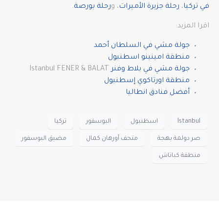
في تركيا
،
رحلة جزيرة الأميرات
، و
رحلة بورصة
.
اقرا المزيد:
جولة مشي في السلطان أحمد
منطقة امينينو اسطنبول
جولة مشي في بلاط وفنر
Istanbul FENER & BALAT
منطقة اورتاكوي إسطنبول
أفضل فنادق انطاليا
Istanbul
اسطنبول
البوسفور
تركيا
صر دولمة بهجة
متحف أورهان كمال
مضيق البوسفور
منطقة كباتاش