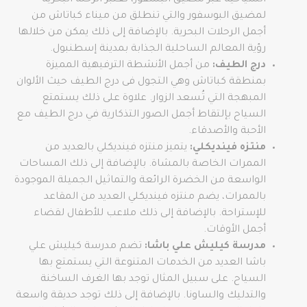
السياحية عبر مضيق البسفور، تعتبر الرحلة البحرية
لمضيق البوسفور والتي تنطلق من ميناء كباتاش من
أجمل الرحلات البحرية. بالإضافة إلى ذلك يمكن من خلالها
رؤية المعالم الساحلية الجذابة بمدينة إسطنبول.
درج الطيف:
من أجمل الأنشطة الترفيهية المميزة
بمنطقة كباتاش وهي التجول فى درج الطيف حيث الألوان
المبهجة التي تُسعد الزوار. علاوة على ذلك يستمتع
السياح بإلتقاط أجمل الصور التذكارية في درج الطيف مع
الأحبة والأصدقاء.
منتزه فينديكلي:
يتميز منتزه فينديكلي بالعديد من
الممرات الخاصة بالمشاة. بالإضافة إلى ذلك المساحات
الواسعة من الخضرة الرائعة والتماثيل الجميلة الموجودة
بالممرات، يضم منتزه فينديكلي العديد من المقاعد
للإستراحة. بالإضافة إلى ذلك ملاعب للأطفال لقضاء
أجمل الأوقات.
مدرسة كيليش علي باشا:
تضم مدرسة كيليش علي
باشا العديد من الخدمات المتنوعة التي يستمتع بها
السياح. على سبيل المثال توجد بها الغرف الساخنة
والتدليك والساونا. بالإضافة إلى ذلك توجد حديقة واسعة