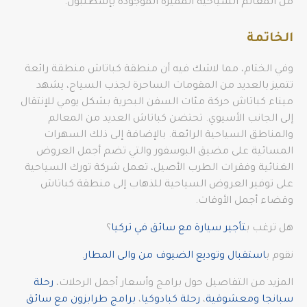
من المعالم السياحية المميزة الموجودة بإسطنبول.
الخاتمة
وفي الختام، مما لاشك فيه أن منطقة كباتاش منطقة رائعة
تتميز بالعديد من المقومات الساحرة لجذب السياح، يشهد
ميناء كباتاش حركة مئات السفن البحرية بشكل يومي للإنتقال
إلى الجانب الأسيوي. تحتضن كباتاش العديد من المعالم
والمناطق السياحية الرائعة. بالإضافة إلى ذلك السهرات
المسائية على مضيق البوسفور والتي تضم أجمل العروض
الغنائية وفقرات الطرب الأصيل، تعمل شركة تورك السياحية
على توفير العروض السياحية للذهاب إلى منطقة كباتاش
وقضاء أجمل الأوقات.
هل ترغب ب
تأجير سيارة مع سائق في تركيا
؟
نقوم ب
استقبال وتوديع الضيوف من والى المطار
.
المزيد من التفاصيل حول برامج وأسعار أجمل الرحلات،
رحلة
سبانجا ومعشوقية
،
رحلة كبادوكيا
،
برامج طرابزون مع سائق