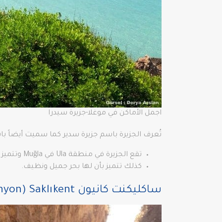
اجمل الأماكن في موغلا-جزيرة سيدرا
تُعرف الجزيرة باسم جزيرة سدير كما سميت أيضاً با
تقع الجزيرة في منطقة Ula في Muğla وتتميز بأنها الأكبر من مجموعة الجزر الثلاثية.
كذلك تتميز بأن لها بحر جميل ونظيف.
ساكليكنت كانيون Canyon) Saklıkent)