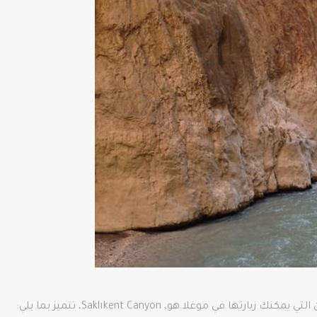
في موغلا هو، Saklıkent Canyon، تتميز بما يلي: