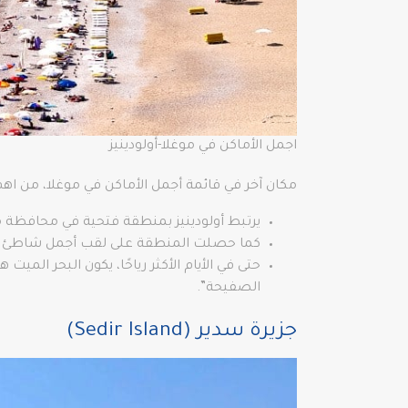
اجمل الأماكن في موغلا-أولودينيز
مكان آخر في قائمة أجمل الأماكن في موغلا، من اهم
يرتبط أولودينيز بمنطقة فتحية في محافظة م
كما حصلت المنطقة على لقب أجمل شاطئ في العالم عام 2006, فالبحر هادئ ل
حتى في الأيام الأكثر رياحًا، يكون البحر المي
الصفيحة”.
جزيرة سدير (Sedir Island)