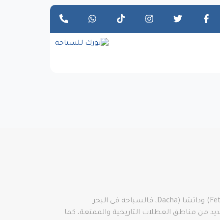
عندما نقول عطلة، فإن الأماكن الأولى التي تتبادر إلى أذهاننا دائمًا هي بوروم (Borum) ومارماريس Marmaris) (وفتحية Fethiye) وداتشا (Dacha، فالسباحة في البحر
يد من مناطق العطلات التاريخية والممتعة، كما