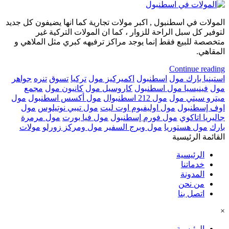
المولات في اسطنبول , اكبر مولات تجارية كما انها يضيفون كل جديد
لتوفير كل سبل الراحة للزوار ، كما ان المولات التركية غير
متخصصة للبيع فقط إنما يوجد مراكز ترفيهه كبري مثل الملاهي و
المقاهي.
Continue reading
استينيا بارك مول
اسطنبول
اكميركيز مول
تركيا
تسوق
تنره
جواهر
مول
فينيسيا مول اسطنبول
كاروسيل مول
كانيون مول
مجمع
ميترو سيتي مول
مول 212 اسطنبوال
مول أكسس اسطنبول
مول
اوف إسطنبول
مول اوليفيوم اوت ليت
مول تيبي نوتيلوس
مول
جاليريا اتاكوي
مول فورم إسطنبول
مول فيا بورت
مول مرمرة
بارك
مول هستوريا
مول وبرج السفير
مول ومركز زورلو
مولات
القائمة الرئيسية
الرئيسية
خدماتنا
المدونة
من نحن
اتصل بنا
×
الرئيسية