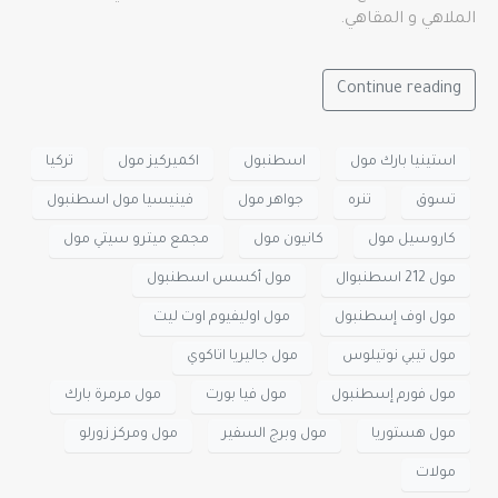
الملاهي و المقاهي.
Continue reading
استينيا بارك مول
اسطنبول
اكميركيز مول
تركيا
تسوق
تنره
جواهر مول
فينيسيا مول اسطنبول
كاروسيل مول
كانيون مول
مجمع ميترو سيتي مول
مول 212 اسطنبوال
مول أكسس اسطنبول
مول اوف إسطنبول
مول اوليفيوم اوت ليت
مول تيبي نوتيلوس
مول جاليريا اتاكوي
مول فورم إسطنبول
مول فيا بورت
مول مرمرة بارك
مول هستوريا
مول وبرج السفير
مول ومركز زورلو
مولات