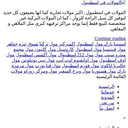
المولات في اسطنبول , اكبر مولات تجارية كما انها يضيفون كل جديد
لتوفير كل سبل الراحة للزوار ، كما ان المولات التركية غير
متخصصة للبيع فقط إنما يوجد مراكز ترفيهه كبري مثل الملاهي و
المقاهي.
Continue reading
استينيا بارك مول
اسطنبول
اكميركيز مول
تركيا
تسوق
تنره
جواهر
مول
فينيسيا مول اسطنبول
كاروسيل مول
كانيون مول
مجمع
ميترو سيتي مول
مول 212 اسطنبوال
مول أكسس اسطنبول
مول
اوف إسطنبول
مول اوليفيوم اوت ليت
مول تيبي نوتيلوس
مول
جاليريا اتاكوي
مول فورم إسطنبول
مول فيا بورت
مول مرمرة
بارك
مول هستوريا
مول وبرج السفير
مول ومركز زورلو
مولات
القائمة الرئيسية
الرئيسية
خدماتنا
المدونة
من نحن
اتصل بنا
×
الرئيسية