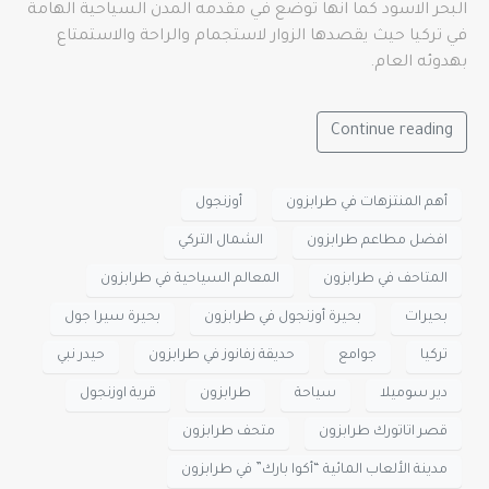
البحر الاسود كما انها توضع في مقدمه المدن السياحية الهامة
في تركيا حيث يقصدها الزوار لاستجمام والراحة والاستمتاع
بهدوئه العام.
Continue reading
أهم المنتزهات في طرابزون
أوزنجول
افضل مطاعم طرابزون
الشمال التركي
المتاحف في طرابزون
المعالم السياحية في طرابزون
بحيرات
بحيرة أوزنجول في طرابزون
بحيرة سيرا جول
تركيا
جوامع
حديقة زفانوز في طرابزون
حيدر نبي
دير سوميلا
سياحة
طرابزون
قرية اوزنجول
قصر اتاتورك طرابزون
متحف طرابزون
مدينة الألعاب المائية “أكوا بارك” في طرابزون