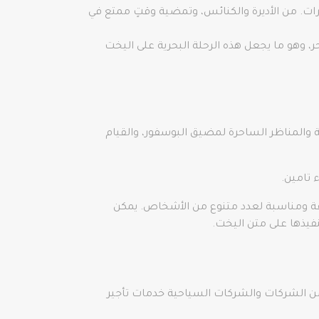
رات. من الأديرة والكنائس، وتمضية وقتٍ ممتع في
ر، وهو ما يجعل هذه الرحلة البحرية على اليخت
ة والمناظر الساحرة لمضيق البوسفور، والقيام
 تامين.
يرة VIP ومراكب سياحية فاخرة بأحجام مختلفة ومناسبة لعدد متنوع من الأشخاص. يمكن
نفيذها على متن اليخت.
 من الشركات والشركات السياحية خدمات تأجير