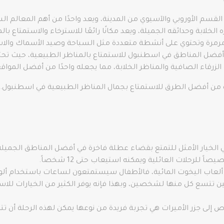
لقسم الأوروبي والآسيوي من المدينة، ويعد واحدًا من أهم المعالم ا
لخلابة وحدائقه الجميلة، ويعد مكانًا رائعًا للاسترخاء والاستمتاع بال
ر مرمرة وتحتوي على أنشطة متعددة مثل السباحة وصيد الأسماك والاست
فضل المناطق في اسطنبول للاستمتاع بالمناظر الطبيعية، حيث تحتوي
هه الزرقاء الصافية والمناظر الخلابة، مما يجعله واحدًا من أفضل المو
ة من أفضل الطرق للاستمتاع بجمال المناظر الطبيعية في اسطنبول. و
هي الخيار الأمثل للتمتع بقضاء عطلة فاخرة في أفضل المناطق الجمي
اً للرحلات العائلية ويمكنه استيعاب حتى 12 شخصاً.
 ألعاب اليخوت المائية، فالأطفال سيستمتعون لساعات باستخدام ألو
تين تتسع كل منها لشخصين، وبهذا فإنه يوفر الكثير من الخيارات ل
اص إلى جزر الأميرات هي تجربة فريدة من نوعها يمكن لهذه الرحلة أن 