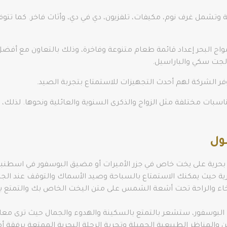
ة وتشمل غرف نوم، مكيفات، تلفزيون، دي في دي، وأثاث فاخر. كما تت
اج البحر إعداد قائمة طعام متنوعة وفاخرة، وذلك بالتعاون مع أفض
الجت سكي والباراسيل.
توفر الشركة لهم أحدث التجهيزات للاستمتاع بتجربة الصيد.
سبات مختلفة مثل الزواج والذكرى السنوية والعائلية ونحوها. لذلك، 
ول
 بحرية على يخت خاص في جزر الأميرات أو مضيق البوسفور في اسطنبو
البحرية حيث يمكنك الاستمتاع بالسباحة وصيد الأسماك والتوقف عند الج
رخاء والراحة تحت أشعة الشمس على متن اليخت الخاص بك والتمتع بال
بوسفور، ستشعر بالتمتع بالسكينة والهدوء والجمال حيث ترى معالم ال
المناظر الطبيعية الجميلة وتجربة الرحلة البحرية الممتعة برفقة أ