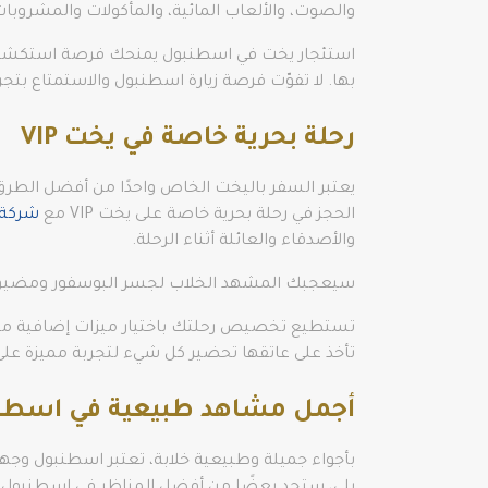
والصوت، والألعاب المائية، والمأكولات والمشروبات
استئجار يخت في اسطنبول يمنحك فرصة استكشاف 
بها. لا تفوّت فرصة زيارة اسطنبول والاستمتاع بتج
رحلة بحرية خاصة في يخت VIP
يعتبر السفر باليخت الخاص واحدًا من أفضل الطرق 
الحجز في رحلة بحرية خاصة على يخت VIP مع
شركة 
والأصدقاء والعائلة أثناء الرحلة.
سيعجبك المشهد الخلاب لجسر البوسفور ومضيق ا
تستطيع تخصيص رحلتك باختيار ميزات إضافية مثل
تأخذ على عاتقها تحضير كل شيء لتجربة مميزة على مت
أجمل مشاهد طبيعية في اسطن
بأجواء جميلة وطبيعية خلابة، تعتبر اسطنبول وجهة 