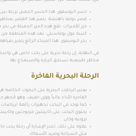
يلي، ستجد بعضًا من أفضل المناظر في اسطنبول:
جسر البوسفور: هذا الجسر الجميل يربط بين ا
قصر دولما باهتشة: يتميز هذا القصر بمناظره ا
جزر الأميرات: تقع هذه الجزر الجميلة في بح
كتيبة غول يوفاسيلي: تعد هذه المنطقة من أ
بحر البوسفور: هذا الميناء الرائع يتميز بميا
في النهاية، إن رحلة بحرية على يخت خاص هي واحد
مناظر طبيعية تستحق الزيارة والاستمتاع بها.
الرحلة البحرية الفاخرة
يعتبر الرحلات البحرية على اليخوت الخاصة 
الفاخرة الأداء عالياً ووزن خفيف، وهو مُجهز خصيص
كما يوجد في اليخت تجهيزات رائعة لرياضات
يحتوي اليخت على كابينتين مزدوجتين وكابين
تروبيه وكان.
علاوة على ذلك، تجدر الإشارة أن رحلة يخت خ
مثل السباحة وصيد الأسماك.