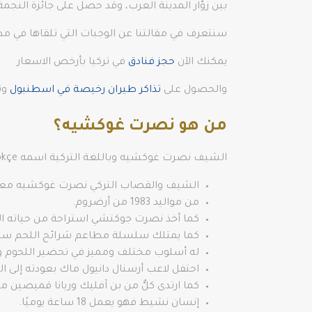
بين زوّار المدينة العرب، وقد حصل على جائزة النجمة
سنتعرف في مقالتنا عن الوجبات التي تلقاها في م
يمكنك الآن
حجز فنادق
في تركيا بأرخص الاسعار
والحصول على
تذاكر طيران رخيصة في اسطنبول
وت
من هو نصرت غوكشيه؟
الشيف نصرت غوكشيه وباللغة التركية اسمه Nusret Gökçe إليك بعض المعلومات عنه:
الشيف والقصاب التركي نصرت غوكشيه معرو
من مواليد 1983 من أرضروم.
كما أخذ نصرت جوكتشي استراحة من حياته الت
كما يمتلك سلسلة مطاعم شرائح اللحم ستيك ه
له أسلوب مختلف ومميز في تحضير اللحوم وت
احتفل لاعب أرسنال دانيول ماك بعودته إلى ا
كما ارتدى كلٌّ من بن آفليك وريانا قميصين
إنسان نشيط فهو يعمل 18 ساعة يوميًا.