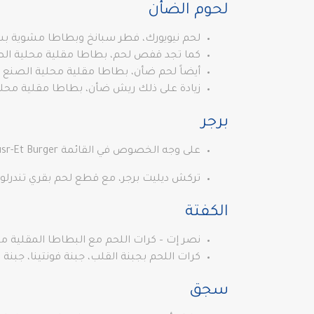
لحوم الضأن
لحم نيويورك، فطر سبانخ وبطاطا مشوية بسعر 325 ليرة ت
كما تجد قفص لحم، بطاطا مقلية محلية الصنع بسعر940 
أيضاً لحم ضأن، بطاطا مقلية محلية الصنع بسعر275 ليرة 
زيادة على ذلك ريش ضأن، بطاطا مقلية محلية الصنع: 375
برجر
على وجه الخصوص في القائمة Nusr-Et Burger، برجر لحم بالجبن، لحم بقري مدخن، بصل مكرمل، جبنة شيدر، بطاطا مقلية محلية الصنع بسعر 89 ليرة تركية
تركش ديليت برجر، مع قطع لحم بقري تندرلوين 
الكفتة
نصر إت – كرات اللحم مع البطاطا المقلية منزلية الصن
كرات اللحم بجبنة القلب، جبنة فونتينا، جبنة الشيدر، 
سجق