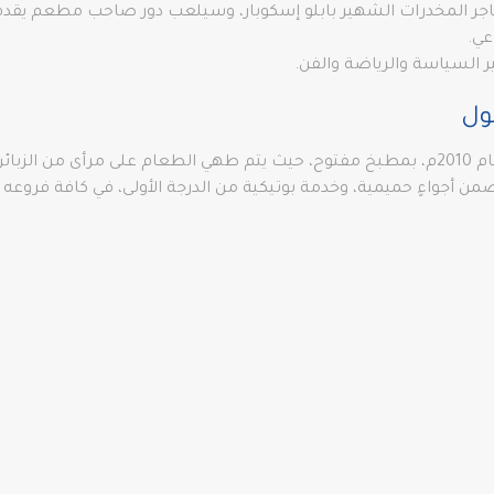
جر المخدرات الشهير بابلو إسكوبار، وسيلعب دور صاحب مطعم يقدم ش
عي.
 السياسة والرياضة والفن.
ول
وقد اُفتتح مطعم نصرت في اسطنبول أبوابه في عام 2010م، بمطبخ مفتوح، حيث يتم طهي الطعام
 ضمن أجواءٍ حميمية، وخدمة بوتيكية من الدرجة الأولى، في كافة فر