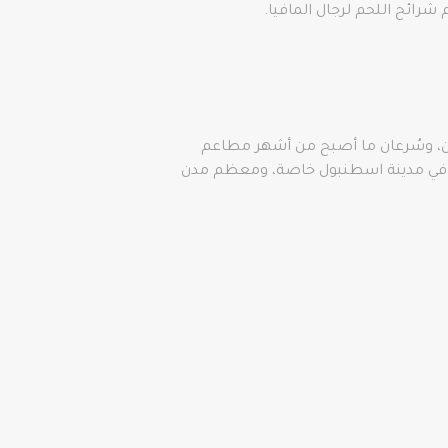
رائح اللحم لرجال المافيا.
 على مرأى من الزبائن، وسُرعان ما أصبح من أشهر مطاعم
وعه في مدينة اسطنبول خاصة، ومعظم مدن