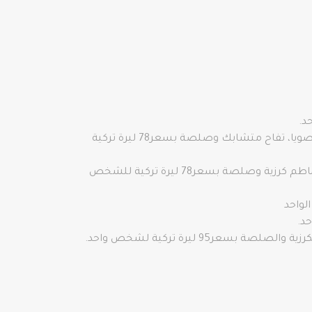
سلطة الجبن تولوم، خضار البحر الأبيض المتوسط ​​، مكسرات، جوز، رمان، شراب رمان، طماطم كرزية، براعم فول الصويا، تفاح متشابك وصلصة بسعر78 ليرة تركية
أيضاً سلطة البحر الأبيض المتوسط ​​، بصل أحمر، خضار مشكلة، فلفل حلو مخلل، خيار مخلل، زيتون، جبنة فيتا، طماطم كرزية وصلصة بسعر78 ليرة تركية للشخص
95 ليرة تركية لشخص واحد.