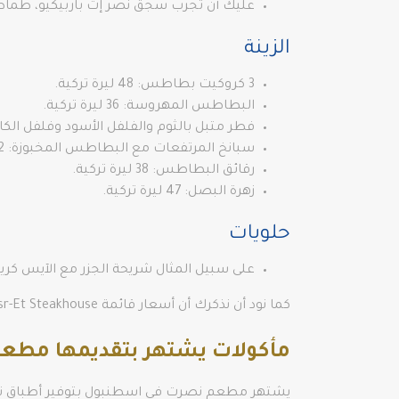
عليك أن تجرب سجق نصر إت باربيكيو، طماطم كرزية،
الزينة
3 كروكيت بطاطس: 48 ليرة تركية.
البطاطس المهروسة: 36 ليرة تركية.
فطر متبل بالثوم والفلفل الأسود وفلفل الكابيا والبصل: 
سبانخ المرتفعات مع البطاطس المخبوزة: 52 ليرة تركية.
رقائق البطاطس: 38 ليرة تركية.
زهرة البصل: 47 ليرة تركية.
حلويات
على سبيل المثال شريحة الجزر مع الآيس كريم الكريمي 
كما نود أن نذكرك أن أسعار قائمة Nusr-Et Steakhouse في القائمة من المحتمل أن تتغير.
مأكولات يشتهر بتقديمها مطع
يشتهر مطعم نصرت في اسطنبول بتوفير أطباق تعتم