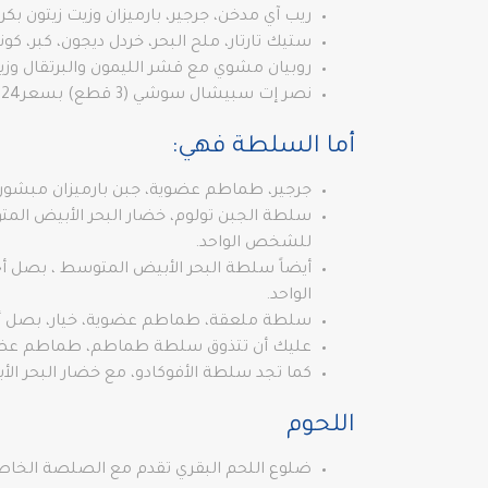
ريب آي مدخن، جرجير، بارميزان وزيت زيتون بكر ممتاز، 
ستيك تارتار، ملح البحر، خردل ديجون، كبر، كونياك وزيت 
روبيان مشوي مع قشر الليمون والبرتقال وزيت الزيتون
نصر إت سبيشال سوشي (3 قطع) بسعر124 ليرة تركية.
أما السلطة فهي:
جرجير، طماطم عضوية، جبن بارميزان مبشور، بصل، صلصة، زي
للشخص الواحد.
الواحد.
سلطة ملعقة، طماطم عضوية، خيار، بصل أحمر، نعناع، بقد
عليك أن تتذوق سلطة طماطم، طماطم عضوية وخيار، بصل أح
كما تجد سلطة الأفوكادو، مع خضار البحر الأبيض المت
اللحوم
ضلوع اللحم البقري تقدم مع الصلصة الخاصة والخبز المقرمش 