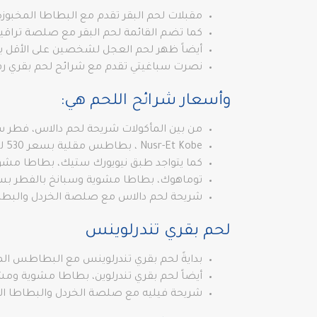
مقبلات لحم البقر تقدم مع البطاطا المخبوزة وسبانخ بالفطر ا
كما تضم القائمة لحم البقر مع صلصة تراقيان وب
أيضاً ظهر لحم العجل لشخصين على الأقل بسعر 520 ليرة 
نصرت سباغيتي تقدم مع شرائح لحم بقري رفيعة، بط
وأسعار شرائح اللحم هي:
من بين المأكولات شريحة لحم دالاس، فطر سبانخ وبط
Nusr-Et Kobe ، بطاطس مقلية بسعر 530 ليرة تركية.
كما يتواجد طبق نيويورك ستيك، بطاطا مشوية وسبانخ 
توماهوك، بطاطا مشوية وسبانخ بالفطر بسعر 570 ليرة تر
شريحة لحم دالاس مع صلصة الخردل والبطاطا المخبو
لحم بقري تندرلوينس
بدايةً لحم بقري تندرلوينس مع البطاطس المقلية محلية الصنع 00
أيضاً لحم بقري تندرلوين، بطاطا مشوية ومشروم سبانخ
شريحة فيليه مع صلصة الخردل والبطاطا المخبوزة و