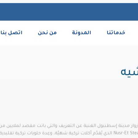
خدماتنا
المدونة
من نحن
اتصل بنا
يه
ر مدينة إسطنبول الغنية عن التعريف والتي باتت مقصد لملايين من
إسطنبول، مطعم نصرت إسطنبول Nusr-Et Steakhouse Etiler الذي يُقدّم أكلات تركية شهيّة،