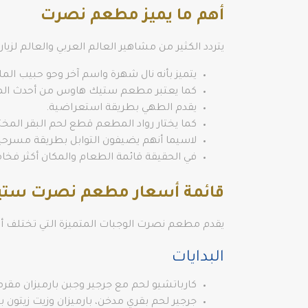
أهم ما يميز مطعم نصرت
يتردد الكثير من مشاهير العالم العربي والعالم ل
يتميز بأنه نال شهرة واسم آخر وحو حبيب الملح alt Bae
كما يعتبر مطعم ستيك هاوس من أحدث الم
يقدم الطهي بطريقة استعراضية.
كما يختار رواد المطعم قطع لحم البقر المخت
لاسيما أنهم يضيفون التوابل بطريقة مسرح
في الحقيقة قائمة الطعام والمكان أكثر فخام
قائمة أسعار مطعم نصرت ست
يقدم مطعم نصرت الوجبات المتميزة التي تختلف أ
البدايات
كارباتشيو لحم مع جرجير وجبن بارميزان مقرمش وزيت زيتون، 100 جر
جرجير لحم بقري مدخن، بارميزان وزيت زيتون بكر ممتاز بس