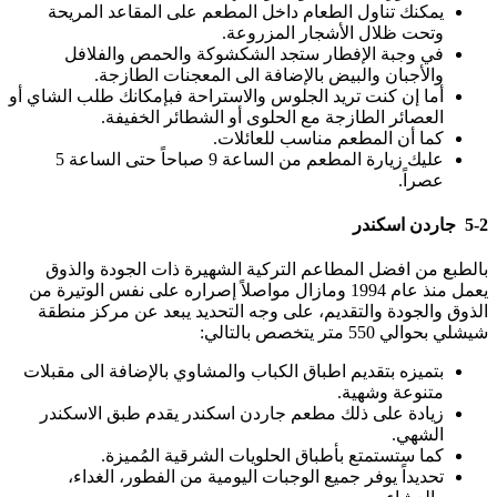
يمكنك تناول الطعام داخل المطعم على المقاعد المريحة
وتحت ظلال الأشجار المزروعة.
في وجبة الإفطار ستجد الشكشوكة والحمص والفلافل
والأجبان والبيض بالإضافة الى المعجنات الطازجة.
أما إن كنت تريد الجلوس والاستراحة فبإمكانك طلب الشاي أو
العصائر الطازجة مع الحلوى أو الشطائر الخفيفة.
كما أن المطعم مناسب للعائلات.
عليك زيارة المطعم من الساعة 9 صباحاً حتى الساعة 5
عصراً.
5-2 جاردن اسكندر
بالطبع من افضل المطاعم التركية الشهيرة ذات الجودة والذوق
يعمل منذ عام 1994 ومازال مواصلاً إصراره على نفس الوتيرة من
الذوق والجودة والتقديم، على وجه التحديد يبعد عن مركز منطقة
شيشلي بحوالي 550 متر يتخصص بالتالي:
بتميزه بتقديم اطباق الكباب والمشاوي بالإضافة الى مقبلات
متنوعة وشهية.
زيادة على ذلك مطعم جاردن اسكندر يقدم طبق الاسكندر
الشهي.
كما ستستمتع بأطباق الحلويات الشرقية المُميزة.
تحديداً يوفر جميع الوجبات اليومية من الفطور، الغداء،