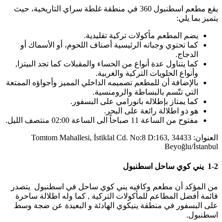
يقع مطعم اسطنبول 360 في منطقة غلطة سراي التاريخية، حيث
يتميز بما يلي:
يضم المطعم مأكولات تركية تقليدية.
كما تحتوي وجباته الرئيسية أصناف اللحوم، أو الأسماك أو
الدجاج.
كما يتناول عدة أنواع من الحساء والمقبلات كما تجد البيتزا,
وأنواع الحلويات التركية والغربية.
بالإضافة أن للمطعم تصميمه الداخلي المميز وأجواؤه الممتعة
التي تتّسم بالبساطة والرومنسية.
كما يمتاز بإطلاله بانورامي على البسفور.
هو ذو اطلالة رائعة على البحر.
مفتوح من الساعة 11 صباحاً الى الساعة 02:00 منتصف الليل.
العنوان: Tomtom Mahallesi, İstiklal Cd. No:8 D:163, 34433
Beyoğlu/İstanbul
1-2 يني كوي ساحل اسطنبول
من المؤكد أن مطعم وكافيه يني كوي ساحل في اسطنبول يتصدر
قائمة أفضل المطاعم للمأكولات التركية , كما وله اطلالة ساحرة
على البسفور في منطقة ينيكوي الهادئة و البعيدة عن ضجة وسط
اسطنبول.