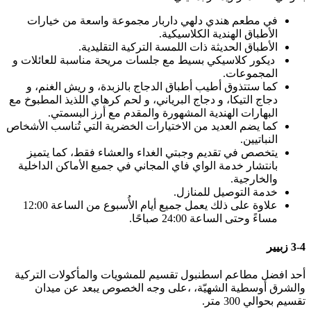
في مطعم هندي دلهي داربار مجموعة واسعة من خيارات
الأطباق الهندية الكلاسيكية.
الأطباق الحديثة ذات اللمسة التركية التقليدية.
ديكور كلاسيكي بسيط مع جلسات مريحة مناسبة للعائلات و
المجموعات.
كما ستتذوق أطيب أطباق الدجاج بالزبدة، و ريش الغنم، و
دجاج التيكا، و دجاج البرياني، و لحم كرهاي اللذيذ المطبوخ مع
البهارات الهندية المشهورة والمقدم مع أرز البسمتي.
كما يضم العديد من الاختيارات الخضرية التي تُناسب الأشخاص
النباتيين.
يتخصص في تقديم وجبتي الغداء والعشاء فقط، كما يتميز
بانتشار خدمة الواي فاي المجاني في جميع الأماكن الداخلية
والخارجية.
خدمة التوصيل للمنازل.
علاوة على ذلك يعمل جميع أيام الأُسبوع من الساعة 12:00
مساءً وحتى الساعة 24:00 صباحًا.
3-4 زبيير
أحد افضل مطاعم اسطنبول تقسيم للمشويات والمأكولات التركية
والشرق أوسطية الشهيّة، ،على وجه الخصوص يبعد عن ميدان
تقسيم بحوالي 300 متر.