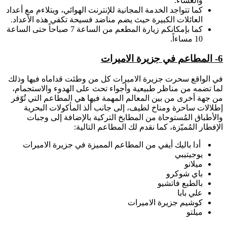
والعشاء.
كما تتواجد الخدمة المجانية للإنترنت الهوائي، ويتلاءم مع أعداد
العائلات الكبيرة حيث يضم مناضد فسيحة تكفي هذه الأعداد.
كما بإمكانكم زيارة المطعم من الساعة 7 صباحاً حتى الساعة
10 مساءاً.
6- المطاعم في جزيرة الاميرات
في الواقع سحرت جزيرة الاميرات كل من وطئت قداماه فيها وذلك
لما تضمه من مناظر طبيعية وأجواء تحث على الهدوء والاستجمام،
من جهة أخرى من بين المعالم المهمة فيها هي المطاعم التي تُوّفر
إطلالات ساحرة ومناخ لطيف، إلى جانب ألذ المأكولات البحرية
والأطباق المُستوحاة من المطابخ التركية بالإضافة إلى وجبات
الإفطار المُميّزة، كما نقدم لك المطاعم التالية:
أدا باليك أيفي من المطاعم المميزة في جزيرة الاميرات
يوجيتيبي
ميلانو
باي شوكرو
بالطبع فاتشيو
علي بابا
كوشيم جزيرة الاميرات
ميلتو