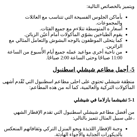
ويتميز بالخصائص التالية:
بأماكن الجلوس الفسيحة التي تتناسب مع العائلات
والمجموعات.
أسعار ه المتوسطة تتلاءم مع جميع الفئات.
يقوم الطباخين بشوّي المأكولات أمام أعيُن الزبائن.
كما يتحلى الموظفون بالوجه البشوش والتعامل المثالي مع
الزائرين.
من ناحية أخرى مواعيد عمله جميع أيام الأُسبوع من الساعة
11:00 صباحًا وحتى الساعة 2:00 صباحًا.
5- أجمل مطاعم شيشلي اسطنبول
منطقة شيشلي تحتوي على احلى مطاعم اسطنبول التي تُقّدم أشهى
المأكولات التركية والعالمية، كما أنه من هذه المطاعم:
5-1 تشيشما بازلاما في شيشلي
من أفضل مطاعم شيشلي اسطنبول التي تقدم الإفطار الشهي
،على سبيل المثال تتميز بالتالي:
وجبة الإفطار اللذيذة وبجو المنزل التركي وثقافاتهم المنعكس
بالديكورات الجذابة والأجواء الهادئة.