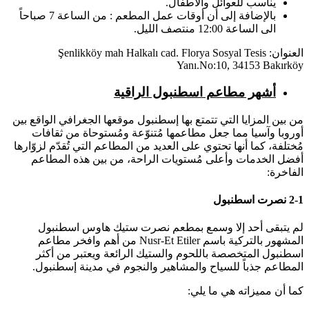
يناسب للعوائل والأطفال.
بالإضافة إلى أن أوقات عمل المطعم : من الساعة 7 صباحاً
الى الساعة 12:00 منتصف الليل.
العنوان: Şenlikköy mah Halkalı cad. Florya Sosyal Tesis
Yanı.No:10, 34153 Bakırköy
أشهر مطاعم اسطنبول الراقية
من بين المزايا التي تتمتع بها إسطنبول موقعها الجغرافي الواقع بين
أوروبا وآسيا مما جعل مطاعمها مُتنوّعة ومُستوحاة من ثقافات
مُختلفة، كما أنها تحتوي على العديد من المطاعم التي تُقدّم لزوّارها
أفضل الخدمات وأعلى مُستويات الراحة، من بين هذه المطاعم
الفاخرة:
2-1 نصرت اسطنبول
لم يتبقى أحد إلا وسمع بمطعم نصرت ستيك هاوس اسطنبول
المشهور بالتركية باسم Nusr-Et Etiler من أهم وافخر مطاعم
اسطنبول المتخصصة باللحوم والستيك الرائعة ويعتبر من أكثر
المطاعم جذباً للسياح والمشاهير والنجوم في مدينة إسطنبول.
كما أن مميزاته هي ما يلي: