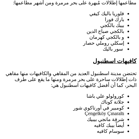
مطاعمها إطلالات مُبهرة على بحر مرمرة ومن أشهر مطاعمها:
فلوريا باليك كيفي
بارك فورا
بيبك بالكجي
بالكجي صباح الدين
و بالكجي كهرمان
إسكلي روملي حصار
سور باليك
كافيهات اسطنبول
تحتضن مدينة اسطنبول العديد من المقاهي والكافيهات منها مقاهي
ذات إطلالات ساحرة على بحر مرمرة ومنها ما يقع على طرف
البحر، كما أن أفضل كافيهات اسطنبول هي:
كورولولو علي باشا
جلاتة كوناك
كومبير في أورتاكوي شور
Çengelköy Çınaraltı
شرفة مانجي بيبيك
أيضاً بيبك كافيه
سوسام كافيه