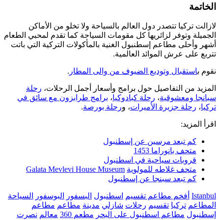
الخاتمة
لازالت تركيا تتصدر دول العالم بالسياحة ولا تخلو من الأماكن
الجميلة وتوفر لزائريها كل مقومات السياحة كما تقدم لمحبي الطعام
أشهر وأحلى مطاعم إسطنبول الغنية بالمأكولات التركية التي باتت
تتربع على عرش الموائد العالمية.
نقوم ب
استقبال وتوديع الضيوف من والى المطار
.
المزيد من التفاصيل حول برامج وأسعار أجمل الرحلات،
رحلة
سبانجا ومعشوقية
،
رحلة كبادوكيا
،
برامج طرابزون مع سائق في
تركيا
،
رحلة جزيرة الأميرات
، و
رحلة بورصة
.
اقرأ المزيد:
كم تبعد مرسين عن إسطنبول
متحف بانوراما 1453
قروبات سياحية في اسطنبول
متحف غلاطه للمولوية
Galata Mevlevi House Museum
كم تبعد سبنجا عن إسطنبول
Istanbul
أفخم مطاعم تقسيم
اسطنبول
البسفور
البوسفور
السياحة
المطاعم
تركيا
تقسيم
رحلات
شازلي
مدينة
مطاعم
مطاعم
إسطنبول
مطاعم اسطنبول على البحر
مطعم 360
معالم
نصرت