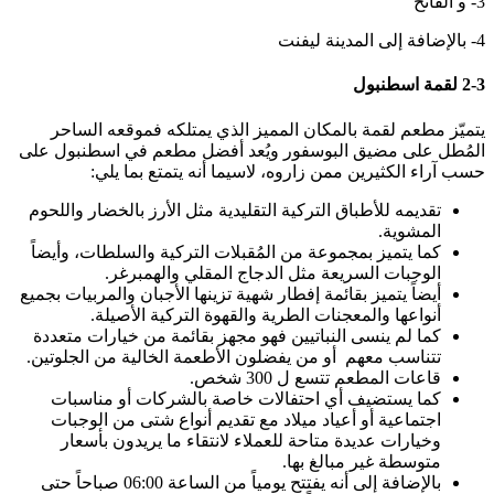
3- و الفاتح
4- بالإضافة إلى المدينة ليفنت
2-3 لقمة اسطنبول
يتميّز مطعم لقمة بالمكان المميز الذي يمتلكه فموقعه الساحر
المُطل على مضيق البوسفور ويُعد أفضل مطعم في اسطنبول على
حسب آراء الكثيرين ممن زاروه، لاسيما أنه يتمتع بما يلي:
تقديمه للأطباق التركية التقليدية مثل الأرز بالخضار واللحوم
المشوية.
كما يتميز بمجموعة من المُقبلات التركية والسلطات، وأيضاً
الوجبات السريعة مثل الدجاج المقلي والهمبرغر.
أيضاً يتميز بقائمة إفطار شهية تزينها الأجبان والمربيات بجميع
أنواعها والمعجنات الطرية والقهوة التركية الأصيلة.
كما لم ينسى النباتيين فهو مجهز بقائمة من خيارات متعددة
تتناسب معهم أو من يفضلون الأطعمة الخالية من الجلوتين.
قاعات المطعم تتسع ل 300 شخص.
كما يستضيف أي احتفالات خاصة بالشركات أو مناسبات
اجتماعية أو أعياد ميلاد مع تقديم أنواع شتى من الوجبات
وخيارات عديدة متاحة للعملاء لانتقاء ما يريدون بأسعار
متوسطة غير مبالغ بها.
بالإضافة إلى أنه يفتتح يومياً من الساعة 06:00 صباحاً حتى