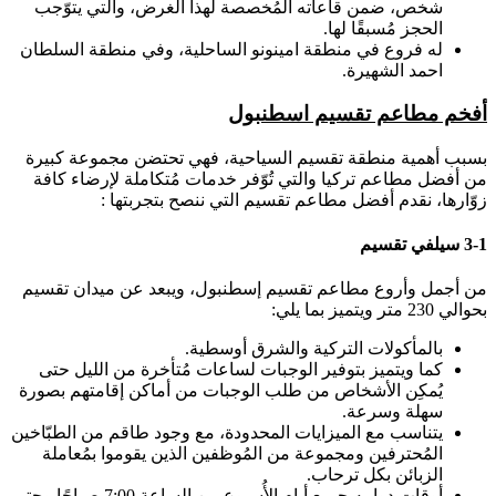
شخص، ضمن قاعاته المُخصصة لهذا الغرض، والتي يتوّجب
الحجز مُسبقًا لها.
له فروع في منطقة امينونو الساحلية، وفي منطقة السلطان
احمد الشهيرة.
أفخم مطاعم تقسيم اسطنبول
بسبب أهمية منطقة تقسيم السياحية، فهي تحتضن مجموعة كبيرة
من أفضل مطاعم تركيا والتي تُوّفر خدمات مُتكاملة لإرضاء كافة
زوّارها، نقدم أفضل مطاعم تقسيم التي ننصح بتجربتها :
3-1 سيلفي تقسيم
من أجمل وأروع مطاعم تقسيم إسطنبول، ويبعد عن ميدان تقسيم
بحوالي 230 متر ويتميز بما يلي:
بالمأكولات التركية والشرق أوسطية.
كما ويتميز بتوفير الوجبات لساعات مُتأخرة من الليل حتى
يُمكِن الأشخاص من طلب الوجبات من أماكن إقامتهم بصورة
سهلة وسرعة.
يتناسب مع الميزايات المحدودة، مع وجود طاقم من الطبّاخين
المُحترفين ومجموعة من المُوظفين الذين يقوموا بمُعاملة
الزبائن بكل ترحاب.
أوقات دوامه جميع أيام الأُسبوع من الساعة 7:00 صباحًا وحتى