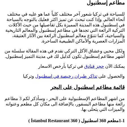
مطاعم إسطنبول
للسياحة في تركيا شعور آخر مختلف كلياً عما هو عليه في مختلف
أنحاء العالم, وإذا كنت تبحث عن تميز اكثر فعليك بالتوجه بالسياحة
في إسطنبول هذه المدينة المميزة بكل تفاصيلها من حيث الأكلات
التركية الرائعة التي تجدها في مطاعم إسطنبول والمعالم التاريخية
والسياحية، كما تتنوّع معالم اسطنبول الرائعة بين الآثار العتيقة،
المزارات العصرية والأماكن الطبيعية الساحرة.
ولكل محبي وعشاق الأكل التركي نقدم في هذه المقالة سلسلة من
أشهر مطاعم إسطنبول تكون كدليل لك في مدينة التميز إسطنبول.
يمكنك الآن
حجز فنادق
في تركيا بأرخص الاسعار
والحصول على
تذاكر طيران رخيصة في اسطنبول
وتركيا
قائمة مطاعم اسطنبول على البحر
من اشهر المطاعم الإسطنبولية على البحر ، وسأذكر لكم 3 مطاعم
رائعة منها مطاعم البسفور، بالإضافة الى مكان كل مطعم وعنوانه
والميزات التي يتحلى بها.
1-1مطعم 360 اسطنبول ( 360 İstanbul Restaurant )