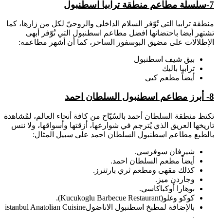
7-سلسلة مطاعم منطقة ترابيا اسطنبول
منطقة ترابيا التي تُوّفر السلام الداخلي والروحيّ لكل من زارها، كما
تشتهر أيضا باحتضانها افضل مطاعم اسطنبول التي تُوّفر أبهى
الإطلالات على مضيق البوسفور الساحر، كما أن أشهر مطاعمه:
بيق شيف اسطنبول
ترابيا باليك
أيضاً مطعم كيي
8- أبرز مطاعم اسطنبول السلطان احمد
تكتظ منطقة السلطان أحمد بالسُيّاح من كافة أنحاء العالم، لمُشاهدة
تاريخها العريق الذي يُترجم في شوارعها، أزقتها وأسواقها، ولا ننس
بالطبع مطاعم اسطنبول السلطان احمد على سبيل المثال:
شيرفان سوفرسي.
أيضاً مطعم السلطان احمد.
كذلك مقهى ومطعم ثري بارتنرز.
وجاردن ميز.
بوهارا أوكباكاسي.
كوكو وغلو(Kucukoglu Barbecue Restaurant).
بالإضافة لمطبخ اسطنبول الاناضولistanbul Anatolian Cuisine
.