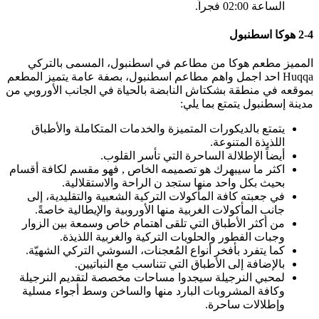
الساعة 02:00 فجراً.
2-4 هوكا اسطنبول
المميز مطعم هوكا من مطاعم في اسطنبول، المسمى بالتركي
Huqqa احد اجمل واهم مطاعم اسطنبول، بصفة عامة يتميز المطعم
بموقعه في منطقة بشكتاش النابضة بالحياة في الجانب الأوروبي من
مدينة إسطنبول يتمتع بما يلي:
يتمتع بالديكورات المتميزة والخدمات المتكاملة والأطباق
اللذيذة المتنوعة.
أيضاً الإطلالة الساحرة التي تأسر القلوب.
اكثر ما سيبهرك هو تصميمه الخاص , فهو مقسم لكافة أقسام
بحيث بكل واحد منها ستجد ن الراحة والاستقلالية.
في جعبته كافة المأكولات التركية الشعبية والتقليدية، إلى
جانب المأكولات الغربية منها الأوروبية والإيطالية خاصةً.
من أكثر الأطباق التي تلقى اهتمام خاص وسمعة بين الزوار
وجبات الفطور والحلويات التركية والغربية اللذيذة.
كما يتفرد بأفخر أنواع المُعجنات، السوشي التركي الشهيّة.
بالإضافة إلى الأطباق التي تتناسب مع النباتيين.
لمحبي النرجيلة سيجدوا مساحات مخصصة لتقديم النرجيلة
وكافة المشروبات البارد منها والساخن وسط أجواء مسلية
وإطلالات ساحرة.