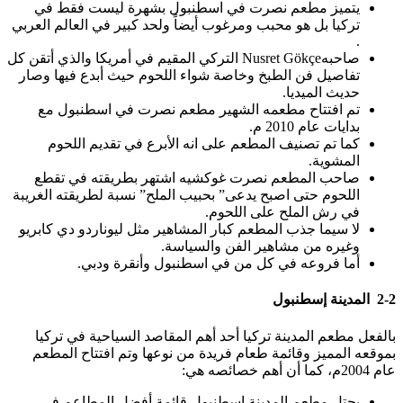
يتميز مطعم نصرت في اسطنبول بشهرة ليست فقط في
تركيا بل هو محبب ومرغوب أيضاً ولحد كبير في العالم العربي
.
صاحبهNusret Gökçe التركي المقيم في أمريكا والذي أتقن كل
تفاصيل فن الطبخ وخاصة شواء اللحوم حيث أبدع فيها وصار
حديث الميديا.
تم افتتاح مطعمه الشهير مطعم نصرت في اسطنبول مع
بدايات عام 2010 م.
كما تم تصنيف المطعم على انه الأبرع في تقديم اللحوم
المشوية.
صاحب المطعم نصرت غوكشيه اشتهر بطريقته في تقطع
اللحوم حتى اصبح يدعى” بحبيب الملح” نسبة لطريقته الغريبة
في رش الملح على اللحوم.
لا سيما جذب المطعم كبار المشاهير مثل ليوناردو دي كابريو
وغيره من مشاهير الفن والسياسة.
أما فروعه في كل من في اسطنبول وأنقرة ودبي.
2-2 المدينة إسطنبول
بالفعل مطعم المدينة تركيا أحد أهم المقاصد السياحية في تركيا
بموقعه المميز وقائمة طعام فريدة من نوعها وتم افتتاح المطعم
عام 2004م، كما أن أهم خصائصه هي:
يحتل مطعم المدينة إسطنبول قائمة أفضل المطاعم في