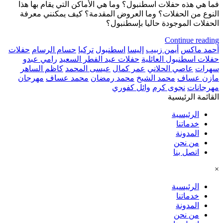
فما هي هذه حفلات اسطنبول؟ وما هي الأماكن التي يقام بها هذا
النوع من الحفلات؟ وما العروض المقدمة؟ كيف يمكنني معرفة
الحفلات الموجودة حاليا بإسطنبول؟
Continue reading
أحمد ماكس
أيمن زبيب
إليسا
اسطنبول
تركيا
حسام الرسام
حفلات
حفلات اسطنبول العائلية
حفلات عيد الفطر السعيد
رامي عبدو
سهرات
عاصي الحلاني
عمر كمال
عيسى المحمد
كاظم الساهر
مازن عساف
محمد الشيخ
محمد رمضان
محمد عساف
مهرجان
مهرجانات
نجوى كرم
وائل كفوري
القائمة الرئيسية
الرئيسية
خدماتنا
المدونة
من نحن
اتصل بنا
×
الرئيسية
خدماتنا
المدونة
من نحن