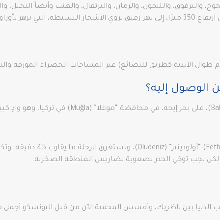
خ، والبرقوق، والليمون، والرمان، والبرتقال، والعنب وأيضاً النخيل، وال
هناك شلال هادر، ينحدر من الوادي الضيق، من ارتفاع 350 مترًا، إلى نهر رقيق يروي الأشجار الب
خدم طوال الأبدية كطريق للبضائع) عبر المساحات الخضراء المورقة والش
 الوصول إليه؟
يا، لكن يجب توخي الحذر لصعوبة تضاريس المنطقة الصخرية.
 الدنيا بين ناظريك، وأفسس المحمية الآن من قبل اليونسكو أجمل ما يم