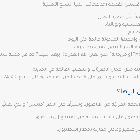
 أفسس القديمة أحد عجائب الدنيا السبع الأصلية.
ةً حتّى عصرِنا الحاليّ.
لنستية ويونانية.
لضخم.
واجهتها المنحوتة قائمة حتى اليوم.
البحر الأبيض المتوسط ​​الزرقاء.
ه خلالَ أعمال الحفريّاتِ والتنقيب القائمة في المدينة.
 صفًّا من المقاعد ومكان يتسع 24500 شخص.
اليها؟
الجهة الغربيّة من الأناضول، وتشرفُ على النهر “كيستر ” والذي يصبُّ ف
لحصول على حافلة سياحية من المنتجع إلى سلجوق.
ار صغير ومحلي مقارنة بمطار اسطنبول.