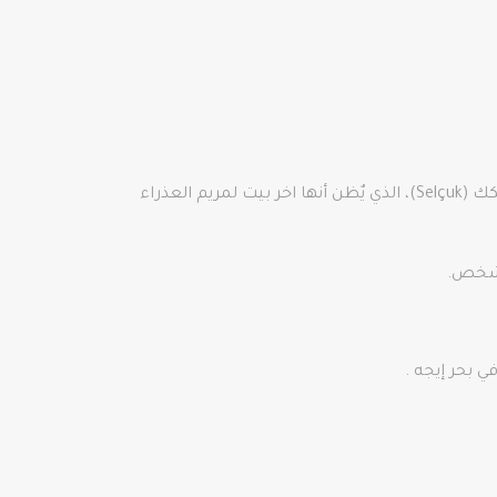
فيها منزل القديسة العذراء مريم “Meryemana” أو مريمانة” الذي يعني الأم العذراء)، يبعد البيت7 كم عن مدينة سلكك (Selçuk)، الذي يٌظن أنها اخر بيت لمريم العذراء
ي بحر إيجه .