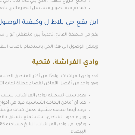
جامع “فرّوح كتهدا”، الذي بُني عام 1562، في عهد السلطان سليمان القانوني، وصممه المعماري الشهير “سِنان”.
كما تم فيه تصوير مسلسل الحفرة الذي تابعه 
اين يقع حي بلاط ل وكيفية الوصول 
يقع في منطقة الفاتح, تحديداً بين منطقتي أيوان س
ويمكن الوصول الى هذا الحي باستخدام باصات النقل العام رقم 99 ،9A، 99Y ،48E
وادي الفراشة، فتحية
يُعد وادي الفراشات، واحدًا من أكثر المناطق الطبي
وهو واحد من أفضل الأماكن لقضاء عطلة نهاية ا
يعود سبب تسميته بوادي الفراشات، بسبب وج
كما أن أماكن الإقامة الأساسية فيه هي أكو
توجد أيضا منصة خشبية تعمل كحانة مؤقتة له
ووراء حدود الشاطئ، ستستمتع بتسلق حائط الش
البيضاء.