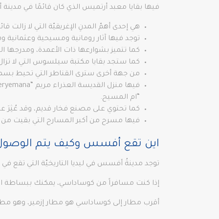
فيها بقايا معبد أرتميس الذي كان قائمًا في مدينة
هي إحدى أهمّ المدنِ الإغريقيّة التي لا زالت قائم
توجد فيها آثار رومانية ومسيحية وعثمانية وه
كما تتميز بشوارعها ذات الأعمدة، ومدرجها ا
كما ستجد بقايا مكتبة سيلسوس التي لا تزال 
من جهة أخرى سترى القناطر التي تحيط بسماء 
“ام المسيح.
كما تحتوي على مصنع فخار قديم، وقد عُثِرَ علي
فيها مسرح من أكبر المسارح التي بقيت من العالم القديم ويحتوي على 66
اين تقع أفسس وكيف يتم الوصول 
توجد مدينةُ أفسس في ليديا التاريخيّة التي تقع في 
إذا كنت مسافراً من كوساداسي، يمكنك ببساطة ا
أقرب مطار إلى كوساداسي هو مطار إزمير، وهو مط