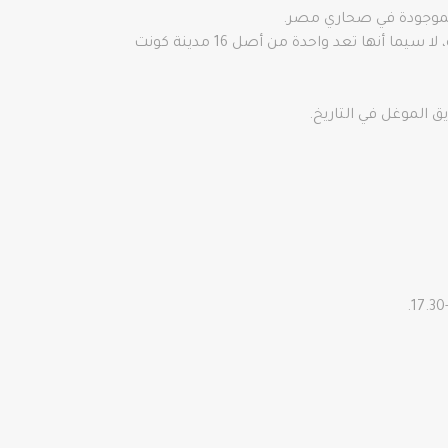
بالموجودة في صحاري مصر.
وتتيح “باتارا” فرصة رائعة لزوارها لقضاء اجمل اللحظات في أجواء مشبعة بعراقة التاريخ والثقافة وسحر الطبيعة، لا سيما أنها تعد واحدة من أصل 16 مدينة كونت
 الموغل في التاريخ.