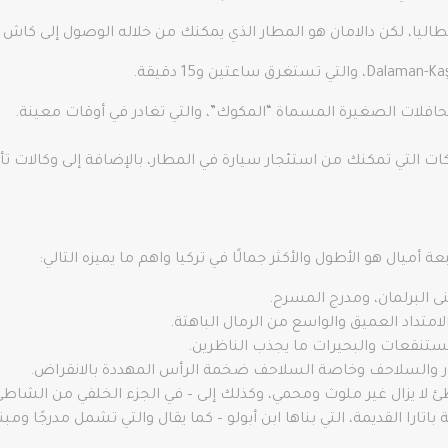
 أنطاليا، لكن دالامان هو المطار الذي يمكنك من خلاله الوصول إلى كا
حافلات الصغيرة المسماة “المكوك”، والتي تغادر في أوقات معينة.
ات التي تمكنك من استئجار سيارة في المطار، بالإضافة إلى وكالات ت
 أميال هو الأطول والأكثر جمالًا في تركيا واهم ما يميزه التالي:
ى البرلمان، ومدرج المسرح.
تداد العميق والواسع من الرمال الباهتة.
مستنقعات والبحيرات ما يجذب الناظرين.
ور والسلاحف وخاصة السلاحف ضخمة الرأس المهددة بالانقراض.
ئ لا يزال غير ملوث ومحمي، وكذلك إلى – في الجزء الخلفي من الشاطئ
ارا القديمة، التي بناها ابن أبولو – كما يقال والتي تشمل مدرجًا ومبنى