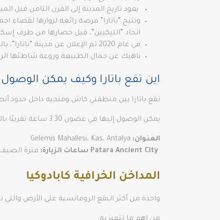
يعود تاريخ المدينة إلى القرن الثامن قبل ا
اتحاد “الليكيين”، قبل حصارها من طرف إسكند
في عام 2020 تم الإعلان عن مدينة “باتارا”، بالتحول إلى مركز اهتمام لعشاق الآثار والسياحة.
ناهيك عن جمال الطبيعة وروعة شاطئها الرملي
اين تقع باتارا وكيف يمكن الوصول إ
تقع باتارا بين منطقتي كاش وفتحيه داخل حدود أنطاليا، كما تبعد حوالي 220 كي
يمكن الوصول إليها في غضون 3.30 ساعة تقريبًا بالسيارة، من أنطاليا سهل جدًا إذا كان لديك سيارة خاصة.
العنوان
:
Gelemis Mahallesi، Kas، Antalya
Patara Ancient City
ساعات الزيارة
:
فترة الصيف (1 أبريل – 1 أكتوبر) 08.00-19.00؛ فترة الشتاء (1 أكتوبر – 1 أبريل) 0
المداخن الخرافية كابادوكيا
واحدة من أكثر البقع الرومانسية على الأرض والتي تبدو
من اهم ما تتميز به: