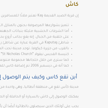
كاش
إن قرية الصيد القديمة Kaş تعتبر ملاذًا للمسافرين
تتميز بشوارعها المرصوفة بجنون بالمنازل الت
أما الشرفات الخشبية مليئة بنباتات الجهنمي
على خلفية من الجبال. إنه يقع بجانب أروع ب
شاطئ Kaputaş في القرية عبارة عن شاطئ رائع، وكله أبيض وأزرق لامع، وتحيط به منحدرات دراماتيكية.
بالقرب من جزيرة كيكوفا، توجد مدينة تحت 
كنيسة القديس نيقولا “St Nicholas Church” أشهر كنائسها ، كما تم بنائها في العصور الوسطى.
كما سترى من خلال خلجانها مجموعة متنوعة 
كما أنه في ديسمبر 2006 تم إضافة كاس للمنطقة البحرية كيكوفا بحماية خاصة من أجل الحفاظ على التنوع البيولوجي الغني.
أين تقع كاس وكيف يتم الوصول إل
مدينة كأس تقع في منطقة أنطاليا، وهي واحدة من أه
يمكنك الوصول إلى كاش بالسيارة أو الحافلة أو ا
يجب على أولئك الذين سيصلون بالطائرة أيضًا أن يأ