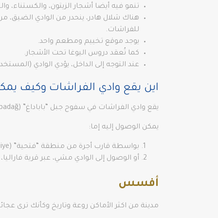
تنمو فيه أيضا أشجار الزيتون، والكستناء، والخو
للفراشات.
يوجد موقع تخييم ومطعم واحد.
كما تُعقد دروس اليوغا تحت الأشجار.
عند التوجه إلى الداخل، يؤدي الوادي (المست
اين يقع وادي الفراشات وكيف يمكن
يقع وادي الفراشات في سفوح جبل “باباداغ” (Babadağ)، على بحر إيجه، في محافظة “موغلا” (Muğla) في تركيا، وهو وادٍ كبير.
يمكن الوصول إليه إما:
بواسطة قارب أجرة من منطقة “فتحية” (Fethiye)-“أولودينيز” (Oludeniz)، وتستغرق الرحلة ما يقارب 45 دقيقة، وتكلف حوالي 15 ليرة تركية.
أو الوصول إلى الوادي مشي، عبر قرية فارال
أفسس
مدينة من اكثر الأماكن روعة وتاريخ وكأنك ترى عجائب