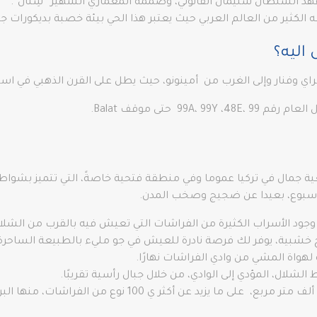
الكثير من العالم العربي حيث يعتبر هذا الحي بيئة خصبة بديكورات جا
اليه؟
راي وفنار وإلى الغرب من أمينونو، حيث يطل على القرن الذهبي في اسطن
9 حتى موقف Balat.
عية جمال في تركيا عموما وفي منطقة فتحية خاصةً، التي تتميز بشواطئه
لأسبوع، بعيدا عن ضجيج وصخب المدن.
ود الأسراب الكثيرة من الفراشات التي تعيش فيه بالقرب من الشلال
اخ خشبية، يوفر لك فرصة نادرة للعيش في جو مليء بالطبيعة الساحرة
واة المشي من وادي الفراشات نهارًا.
لال، المؤدي إلى الوادي، من خلال جبال رأسية تقريبًا.
ويؤوي في وادي الفراشات، البالغ مساحته 86 ألف متر مربع، عل