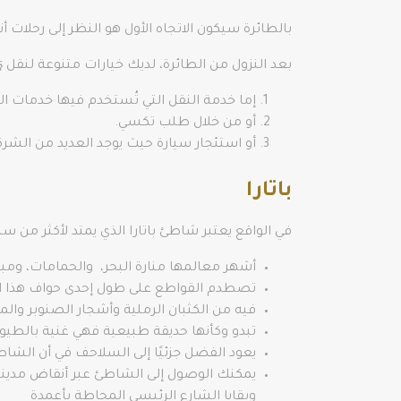
بالطائرة سيكون الاتجاه الأول هو النظر إلى رحلات
بعد النزول من الطائرة، لديك خيارات متنوعة لنقل Dalaman-Kaş، والتي تستغرق ساعتين و15 دقيقة.
إما خدمة النقل التي تُستخدم فيها خدمات ال
أو من خلال طلب تكسي.
أو استئجار سيارة حيث يوجد العديد من الشرك
باتارا
في الواقع يعتبر شاطئ باتارا الذي يمتد لأكثر من سبعة
أشهر معالمها منارة البحر، والحمامات، ومبن
تصطدم القواطع على طول إحدى حواف هذا الام
فيه من الكثبان الرملية وأشجار الصنوبر وال
تبدو وكأنها حديقة طبيعية فهي غنية بالطي
يعود الفضل جزئيًا إلى السلاحف في أن الشاط
يمكنك الوصول إلى الشاطئ عبر أنقاض مدينة بات
وبقايا الشارع الرئيسي المحاطة بأعمدة