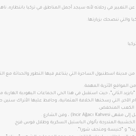
 التغيير في رحلاته لأنه سيجد أجمل المناطق في تركيا بانتظاره، ناهي
 والتي ننصحك بزيارتها.
ركيا
من مدينة اسطنبول الساحرة التي يتناغم فيها التطور والحداثة مع التار
ن المواقع الأثرية المهمة.
زيد الثاني”، حيث استقبل في هذا الحي الجماعات اليهودية الهاربة من الأ
م الآخر، التي رسختها الخلافة العثمانية، وحافظ عليها الأتراك سنين ط
 الكعب المنخفض.
Inci) ، وفن الشارع .
 الخشبية المتدرجة بألوان الباستيل السكرية وظلال قوس قزح.
ريدا” و “كنيسة ومتحف شورا”.