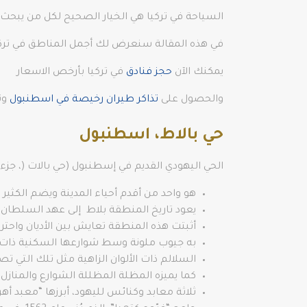
السياحة في تركيا هي الخيار الصحيح لكل من يبحث عن
في هذه المقالة سنعرض لك أجمل المناطق في تركيا
يمكنك الآن
حجز فنادق
في تركيا بأرخص الاسعار
والحصول على
تذاكر طيران رخيصة في اسطنبول
وت
حي بالاط، اسطنبول
الحي اليهودي القديم في إسطنبول (حي بالات (، جزء 
هو واحد من أقدم أحياء المدينة ويضم الكثير م
يعود تاريخ المنطقة بلاط إلى عهد السلطان “باي
أثبتت هذه المنطقة تعايش بين الأديان واحترا
به جيوب ملونة وسط شوارعها السكنية ذات
السلالم ذات الألوان الزاهية مثل تلك التي تصل إلى مقهى r Ağacı Kahvesi
كما يميزه المظلة المظللة الشوارع والمنازل
ثلاثة معابد وكنائس لليهود، أبرزها “معبد أه