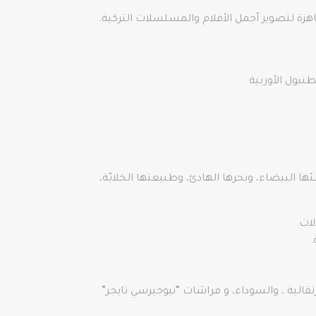
هزة لتصوير أجمل الأفلام والمسلسلات التركية.
بول الأوربية .
ا البيضاء، وبحرها الهادئ، وطبيعتها الخلابّة،
ات.
.
ى ما يزيد عن أكثر ي 100 نوع من الفراشات، منها البرتقالية ، والسوداء، و فراشات “نيوجيرسي تايجر”