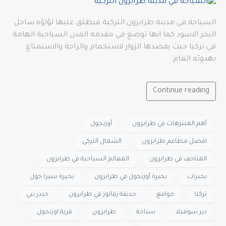
السياحة في مدينة طرابزون التركية فيطلق عليها لؤلؤه ساحل
البحر الاسود كما انها توضع في مقدمه المدن السياحية الهامة
في تركيا حيث يقصدها الزوار لاستجمام والراحة والاستمتاع
بهدوئه العام.
Continue reading
أهم المنتزهات في طرابزون
أوزنجول
افضل مطاعم طرابزون
الشمال التركي
المتاحف في طرابزون
المعالم السياحية في طرابزون
بحيرات
بحيرة أوزنجول في طرابزون
بحيرة سيرا جول
تركيا
جوامع
حديقة زفانوز في طرابزون
حيدر نبي
دير سوميلا
سياحة
طرابزون
قرية اوزنجول