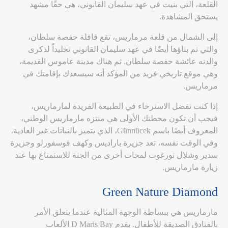
القلعة، التي بنيت في عهد سليمان القانوني، هي حقًا مشهد
يستحق المشاهدة.
إلى الشمال من قلعة مرماريس، تقع قافلة حفصة سلطان،
والتي تم بناؤها أيضًا في عهد سليمان القانوني تخليداً لذكرى
والدته عائشة حفصة سلطان. ثم هناك مدينة عاموس القديمة،
وهي موقع تاريخي فريد من المؤكد أنه سيسعدك بإقامتك في
مرماريس.
إذا كنت تفضل الاسترخاء في الطبيعة الفريدة لمارماريس،
فيجب أن تكون محطتك الأولى هي منتزه مارماريس الوطني،
المعروف أيضًا باسم Günnücek، الذي يتميز بالنباتات غير العادية.
وفي الوقت نفسه، تعد جزيرة باراديس وكهف فوسفورلو وجزيرة
سدير وشلال تورغوت لمحات أخرى من الجنة للاستمتاع بها عند
زيارة مارماريس.
Green Nature Diamond
مارماريس هي ببساطة الوجهة المثالية عندما يتعلق الأمر
بالفنادق الصديقة للأطفال. يقدم D Maris Bay الألعاب