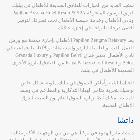
ستجد العديد من الخيارات للفنادق الصديقة للأطفال في بيليك.
فريق الرسوم المتحركة Papillon Ayscha Hotel Resort & SPA
ونادي الأطفال وخدمة جليسة الأطفال تحت تصرفك لتوفير
أقصى درجات الراحة في إجازة عائلتك.
يعد Papillon Zeugma Relaxury الأطفال بإجازة ممتعة مع ورش
العمل الفنية وألعاب البلياردو والمسابقات والألعاب الجماعية في
نادي الأطفال. يعتبر فندق Papillon Belvil و Granada Luxury
Belek و Kaya Palazzo Golf Resort من الفنادق البارزة الأخرى
الصديقة للأطفال في بيليك.
الحياة الليلية وأماكن التسوق في بيليك ملونة بشكل خاص.
نوصيك بتجربة متاجر الهدايا التذكارية والمطاعم في وسط
المدينة. يمكنك أيضًا زيارة السوق العام يوم السبت لتذوق
الأطباق المحلية.
داتشا
داتشا، مقر الهدوء في تركيا، هي من بين الوجهات الأكثر مثالية