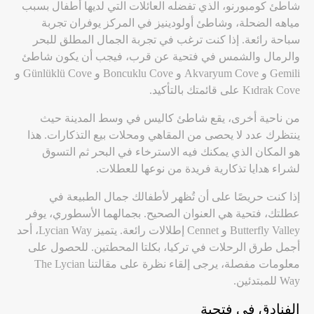
شاطئ كومبورنو، الذي تفضله العائلات التي لديها أطفال بسبب
مياهه الضحلة، وشاطئ أولودينيز في المركز يوفران تجربة
سباحة رائعة. إذا كنت ترغب في تجربة الجمال المطلق للبحر
والرمال والشمس في فتحية عن قرب، فيجب أن يكون شاطئ
Gemili و Akvaryum Cove و Boncuklu Cove و Günlüklü Cove و
Kıdrak Cove على قائمتك بالتأكيد.
من ناحية أخرى، يقع شاطئ كاليس في وسط المدينة حيث
ينتظرك عدد لا يحصى من المقاهي ومحلات بيع التذكارات. هذا
هو المكان الذي يمكنك فيه الاسترخاء في البحر ثم التسوق
لشراء هدايا تذكارية فريدة من نوعها للعطلات.
إذا كنت حريصًا على أن تُظهر لأطفالك جمال الطبيعة في
عطلتك، فتحية هي العنوان الصحيح. بجمالهما الأسطوري، يوفر
Butterfly Valley و Cennet إطلالات رائعة. يتميز Lycian Way، أحد
أجمل طرق الرحلات في تركيا، بكلتا المحطتين. للحصول على
معلومات مفصلة، يرجى إلقاء نظرة على مقالتنا The Lycian
Way للمبتدئين.
الفنادق في فتحية