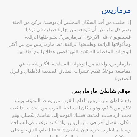
مرماريس
إذا طلبت من أحد السكان المحليين أن يوصيك بركن من الجنة
يضم كل ما يمكن أن تتوقعه من إجازة صيفية في تركيا،
فسيقولون على الأرجح، “مرماريس”. بشواطئها الرائعة
ومأكولاتها الرائعة وطبيعتها الرائعة، تعد مارماريس من بين أكثر
الوجهات المفضلة للعائلات التي تقضي عطلاتها مع أطفالها.
مارماريس، واحدة من الوجهات السياحية الأكثر شعبية في
مقاطعة موغلا، تقدم عشرات الفنادق الصديقة للأطفال والنزل
الصغيرة.
موقغ شاطئ مارماريس
يقع شاطئ مارماريس العام بالقرب من وسط المدينة، ويمتد
لأكثر من 5 كم، وهو مكان السباحة بالقرب من الحدث. إذا كنت
تحب الرياضات المائية، فعليك التوجه إلى شاطئ إيكميلر، وهو
مكان مفضل آخر في مارماريس. وإذا كنت ترغب في السباحة
وسط مناظر ساحرة، فإن شاطئ Turunç العام، الذي يقع على