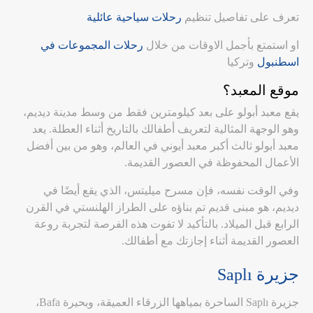
تعرف على تفاصيل تنظيم
رحلات سياحية عائلية
او استمتع بأجمل الاوقات من خلال
رحلات المجموعات في
اسطنبول
وتركيا
موقع المعبد؟
يقع معبد أبولو على بعد كيلومترين فقط من وسط مدينة ديديم،
وهو الوجهة المثالية لتعريف أطفالك بالتاريخ أثناء العطلة. يعد
معبد أبولو ثالث أكبر معبد أيوني في العالم، وهو من بين أفضل
الأعمال المحفوظة في العصور القديمة.
وفي الوقت نفسه، فإن مسرح ميليتس، الذي يقع أيضًا في
ديديم، هو مبنى قديم تم بناؤه على الطراز الهلنستي في القرن
الرابع قبل الميلاد. بالتأكيد لا تفوت هذه الفرصة لتجربة روعة
العصور القديمة أثناء إجازتك مع أطفالك.
جزيرة Saplı
جزيرة Saplı الساحرة بمياهها الزرقاء العميقة، وبحيرة Bafa،