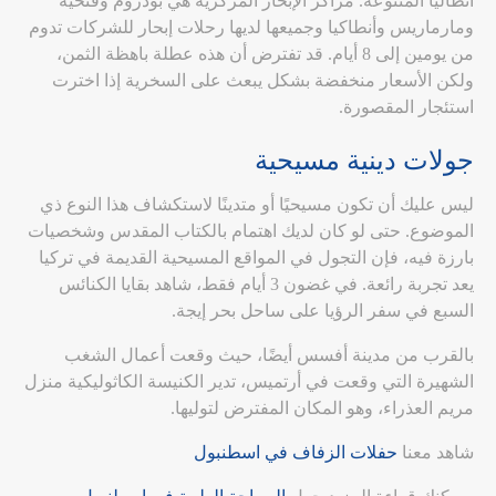
أنطاليا المتنوعة. مراكز الإبحار المركزية هي بودروم وفتحية
ومارماريس وأنطاكيا وجميعها لديها رحلات إبحار للشركات تدوم
من يومين إلى 8 أيام. قد تفترض أن هذه عطلة باهظة الثمن،
ولكن الأسعار منخفضة بشكل يبعث على السخرية إذا اخترت
استئجار المقصورة.
جولات دينية مسيحية
ليس عليك أن تكون مسيحيًا أو متدينًا لاستكشاف هذا النوع ذي
الموضوع. حتى لو كان لديك اهتمام بالكتاب المقدس وشخصيات
بارزة فيه، فإن التجول في المواقع المسيحية القديمة في تركيا
يعد تجربة رائعة. في غضون 3 أيام فقط، شاهد بقايا الكنائس
السبع في سفر الرؤيا على ساحل بحر إيجة.
بالقرب من مدينة أفسس أيضًا، حيث وقعت أعمال الشغب
الشهيرة التي وقعت في أرتميس، تدير الكنيسة الكاثوليكية منزل
مريم العذراء، وهو المكان المفترض لتوليها.
شاهد معنا
حفلات الزفاف في اسطنبول