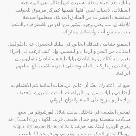
بيليك، أحد أحياء منطقة سيريك في أنطاليا، هي اليوم جنة
العطلات، لأسباب ليس أقلها أهميتها كمركز مرموق للجولف.
تستضيف العشرات من الفنادق الحديثة، معظمها صديقة
للأطفال. مما يعني وجود الكثير من الفرص للاسترخاء والمتعة
بينما تستمتع أنت وأطفالك بإجازتك.
استمتع بشاطئ فندقك الخاص في بيليك للحصول على الكوكتيل
المثالي من البحر والرمال والشمس. وإذا كنت ترغب في إجراء
تغيير، فيمكنك زيارة شاطئ بيليك العام وشاطئ تاشليبورون
وشاطئ بوجازكنت العام وشاطئ قادرية للاستمتاع بمياههم
الرائعة.
ضع في اعتبارك أيضًا أن عالم الرياضات المائية يتم الاهتمام به
أيضًا في بيليك. ومن بين الرياضات المائية الشهيرة التجديف
والإبحار والتزلج على الماء والتزلج الهوائي.
لمحبي الطبيعة في داخلك، يتألف شلال كورشونلو من سبع
شلالات منفصلة وهو جمال طبيعي فريد. الكهف وراء الشلال قد
يغري الزيارة أيضًا. تعد حديقة Köprülü Canyon National Park
موطنًا لوادي الحكمة وجسر بوغروم، وتوفر عجائبًا طبيعية