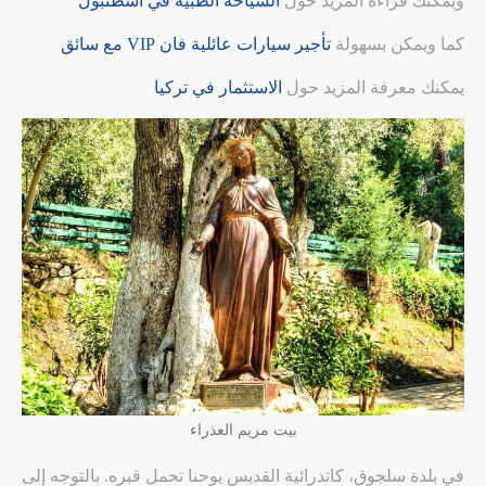
ويمكنك قراءة المزيد حول
السياحة الطبية في اسطنبول
كما ويمكن بسهولة
تأجير سيارات عائلية فان VIP مع سائق
يمكنك معرفة المزيد حول
الاستثمار في تركيا
بيت مريم العذراء
في بلدة سلجوق، كاتدرائية القديس يوحنا تحمل قبره. بالتوجه إلى