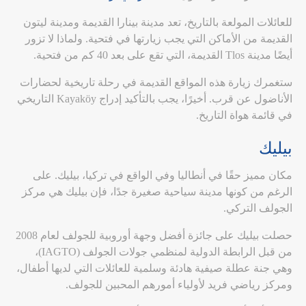
للعائلات المولعة بالتاريخ، تعد مدينة بينارا القديمة ومدينة ليتون
القديمة من الأماكن التي يجب زيارتها في فتحية. ولماذا لا تزور
أيضًا مدينة Tlos القديمة، التي تقع على بعد 40 كم من فتحية.
ستغمرك زيارة هذه المواقع القديمة في رحلة تاريخية لحضارات
الأناضول عن قرب. أخيرًا، يجب بالتأكيد إدراج Kayaköy التاريخي
في قائمة هواة التاريخ.
بيليك
مكان مميز حقًا في أنطاليا وفي الواقع في تركيا، بيليك. على
الرغم من كونها مدينة سياحية صغيرة جدًا، فإن بيليك هي مركز
الجولف التركي.
حصلت بيليك على جائزة أفضل وجهة أوروبية للجولف لعام 2008
من قبل الرابطة الدولية لمنظمي جولات الجولف (IAGTO)،
وهي جنة عطلة صيفية هادئة وسلمية للعائلات التي لديها أطفال،
ومركز رياضي فريد لأولياء أمورهم المحبين للجولف.