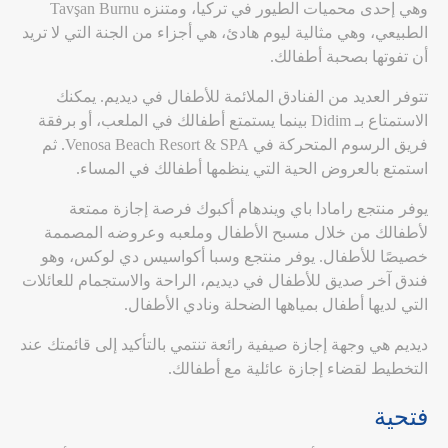
وهي إحدى محميات الطيور في تركيا، ومتنزه Tavşan Burnu
الطبيعي، وهي مثالية ليوم هادئ، هي أجزاء من الجنة التي لا تريد
أن تفوتها بصحبة أطفالك.
تتوفر العديد من الفنادق الملائمة للأطفال في ديديم. يمكنك
الاستمتاع بـ Didim بينما يستمتع أطفالك في الملعب، أو برفقة
فريق الرسوم المتحركة في Venosa Beach Resort & SPA. ثم
استمتع بالعروض الحية التي ينظمها أطفالك في المساء.
يوفر منتجع رامادا باي ويندهام أكبوك فرصة إجازة ممتعة
لأطفالك من خلال مسبح الأطفال وملعبه وعروضه المصممة
خصيصًا للأطفال. يوفر منتجع وسبا أكواسيس دي لوكس، وهو
فندق آخر صديق للأطفال في ديديم، الراحة والاستجمام للعائلات
التي لديها أطفال بمياهها الضحلة ونادي الأطفال.
ديديم هي وجهة إجازة صيفية رائعة تنتمي بالتأكيد إلى قائمتك عند
التخطيط لقضاء إجازة عائلية مع أطفالك.
فتحية