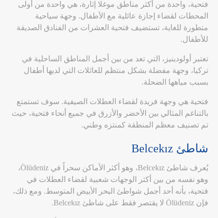
فتحية، واحدة من أكثر مناطق موغلا إثارة، هي واحدة من أولى
المحطات لقضاء إجازة عائلية مع الأطفال. وجهة سياحية
متطورة للغاية، تستضيف فتحية العشرات من الفنادق الصديقة
للأطفال.
تعتبر أولودينيز، التي تعد من بين أجمل المناطق الساحلية في
تركيا، وجهة مفضلة بشكل منتظم للعائلات التي لديها أطفال
بسبب مياهها الضحلة.
فتحية هي وجهة فريدة لقضاء العطلات الصيفية. سوف تستمتع
بالتناغم المثالي بين الأخضر والأزرق في جميع أنحاء فتحية، حيث
تم تصنيف معظم المنطقة كمنتزه وطني.
شاطئ Belcekız
يُعرف شاطئ Belcekız، وهو أكثر الأماكن سحراً في Ölüdeniz،
وهو نفسه من بين أكثر الوجهات شعبية لقضاء العطلات في
فتحية، بأنه أحد أجمل شواطئ البحر الأبيض المتوسط. ومع ذلك،
فإن Ölüdeniz لا يقتصر فقط على شاطئ Belcekız.