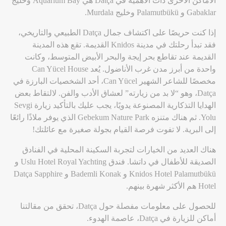
الأماكن الأخرى ذات الأهمية في Datça هي Aquarium Bay وخليج
Gabaklar و Palamutbükü وخليج Murdala.
إذا كنت حريصًا على اكتشاف جمال Datça الطبيعي والتاريخي،
فقد تبدأ رحلتك في مدينة Knidos القديمة. تقع هذه المدينة
القديمة عند تقاطع بحر إيجة والبحر الأبيض المتوسط، وكانت
واحدة من أبرز مدن غرب الأناضول. يُعد Can Yücel House
مخصصًا للشاعر الشهير Can Yücel، أحد الشخصيات البارزة في
Datça، وهو “لا بد من زيارته” لعشاق الأدب والفن. لالتقاط بعض
الهدايا التذكارية المصنوعة يدويًا، يجب عليك بالتأكيد زيارة Sevgi
Yolu. ثم هناك متنزه Gebekum Nature Park الذي يوفر ملاذًا رائعًا
إلى البرية. لا تفوت فرصة القيام بجولة صغيرة مع عائلتك!
هناك العديد من الخيارات لتجربة السكينة المحلية في الفنادق
الصديقة للأطفال في داتشا. فندق Uslu Hotel Royal Yachting و
Knidos Hotel Palamutbükü و Bademli Konak و Datça Sapphire
Hotel هم الأكثر شهرة بينهم.
للحصول على معلومات مفصلة حول Datça، تحقق من مقالتنا
أماكن للزيارة في Datça، عاصمة الهدوء.