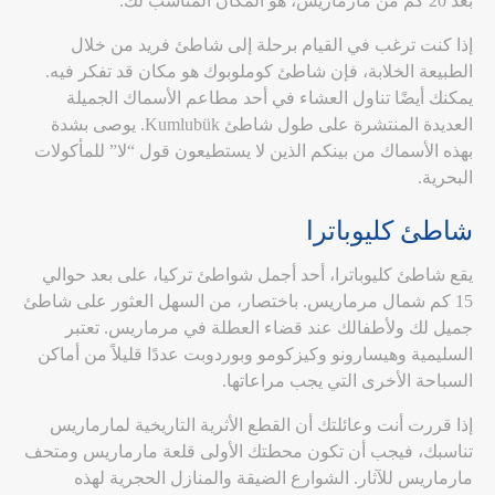
بعد 20 كم من مارماريس، هو المكان المناسب لك.
إذا كنت ترغب في القيام برحلة إلى شاطئ فريد من خلال
الطبيعة الخلابة، فإن شاطئ كوملوبوك هو مكان قد تفكر فيه.
يمكنك أيضًا تناول العشاء في أحد مطاعم الأسماك الجميلة
العديدة المنتشرة على طول شاطئ Kumlubük. يوصى بشدة
بهذه الأسماك من بينكم الذين لا يستطيعون قول “لا” للمأكولات
البحرية.
شاطئ كليوباترا
يقع شاطئ كليوباترا، أحد أجمل شواطئ تركيا، على بعد حوالي
15 كم شمال مرماريس. باختصار، من السهل العثور على شاطئ
جميل لك ولأطفالك عند قضاء العطلة في مرماريس. تعتبر
السليمية وهيسارونو وكيزكومو وبوردوبت عددًا قليلاً من أماكن
السباحة الأخرى التي يجب مراعاتها.
إذا قررت أنت وعائلتك أن القطع الأثرية التاريخية لمارماريس
تناسبك، فيجب أن تكون محطتك الأولى قلعة مارماريس ومتحف
مارماريس للآثار. الشوارع الضيقة والمنازل الحجرية لهذه