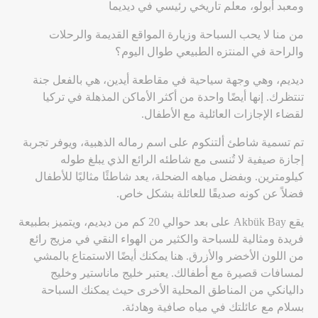
ومعبد أبولو، معلم تاريخي رئيسي في ديديما
من منا لا يحب السباحة وزيارة المواقع القديمة والرحلات
والراحة في المنتزه الطبيعي طوال اليوم؟
ديديم، وهي وجهة سياحية في مقاطعة أيدين، هي بالفعل جنة
تنتظرك. إنها أيضًا واحدة من أكثر الأماكن المذهلة في تركيا
لقضاء الإجازات العائلية مع الأطفال.
تم تسمية شاطئ ألتنكوم على اسم رماله الذهبية، ويوفر تجربة
إجازة صيفية لا تُنسى مع شاطئه الرائع الذي يبلغ طوله
كيلومترين. وبفضل مياهه الضحلة، يعد شاطئًا مثاليًا للأطفال
فضلاً عن كونه صديقًا للعائلة بشكل خاص.
يقع Akbük Bay على بعد حوالي 20 كم من ديديم، ويتميز بطبيعة
فريدة ومثالية للسباحة والكثير من الهواء النقي في مزيج رائع
من اللون الأخضر والأزرق. هنا يمكنك أيضًا الاستمتاع بالمشي
لمسافات قصيرة مع أطفالك. يعتبر خليج ماناستير وخليج
داليانكي من المناطق المحلية الأخرى حيث يمكنك السباحة
بسلام مع عائلتك في مياه صافية وهادئة.