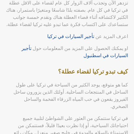
تزدهر الآن وتجذب آلاف الزوار كل عام لقضاء على الاقل عطلة
في تركيا في كل عام. بصفته بلدًا شاسعًا ومتغيرًا باستمرار، هناك
الكثير لاكتشافه أثناء قضاء العطلة هناك ونقدم خمسة جوانب
ستساعدك على اكتساب فكرة عما تبدو عليه تركيا لقضاء عطلة.
اعرف المزيد عن
تأجير السيارات في تركيا
او يمكنك الحصول على المزيد من المعلومات حول
تأجير
السيارات في اسطنبول
كيف تبدو تركيا لقضاء عطلة؟
كما هو متوقع، يوجد الكثير من السياحة في تركيا على طول
الساحل في المنتجعات الساحلية. أولئك الذين يزورون ساحل
الفيروز يقعون في حب المياه الزرقاء الفخمة والساحل
الصخري.
في تركيا ستتمكن من العثور على الشواطئ لتلبية جميع
احتياجاتك السياحية، أو إذا نظرت بعيدًا قليلاً، فستتمكن من
الاستمتاع بالسلام والهدوء في خليج صغير منعزل. مكان رائع