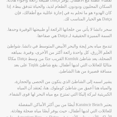
لقضاء عطلة مع الأطفال. يوفر Datça طبيعة رائعة وأجواء هادئة.
السكان المحليون ودودون. الطعام لذيذ، والحياة تتدفق ببطء. إذا
كان الهدوء هو ما تحلم به في إجازة عائلية مع أطفالك، فإن
Datça هو الخيار المناسب لك.
سحر داتشا لا يأتي من خلجانها الرائعة أو طبيعتها الوفيرة وحدها.
السمة المميزة الحقيقية لـ Datça هي صفاءها.
تندمج مياه بحر إيجة والبحر الأبيض المتوسط في داتشا. شواطئ
العلم الأزرق، كل واحدة رائعة أكثر من الأخرى، وفيرة. بمياهه
الضحلة، يعد شاطئ Kumluk القريب جدًا من وسط Datça مكانًا
مثاليًا للعائلات التي لديها أطفال. يقع شاطئ Taşlık على بعد
مسافة قصيرة من هذا الشاطئ.
يشير اسمه إلى الشاطئ الذي يتكون من الحصى والحجارة،
والمياه هنا أعمق من شاطئ كوملوك. هنا، يُعتقد أن المياه
الكبريتية لبركة إليكا التي تمتزج مع مياه البحر لها قوى الشفاء.
يعتبر Karaincir Beach أيضًا من بين أكثر الأماكن المفضلة
للعائلات التي لديها أطفال، حيث يوفر أيضًا مياه ضحلة وهادئة.