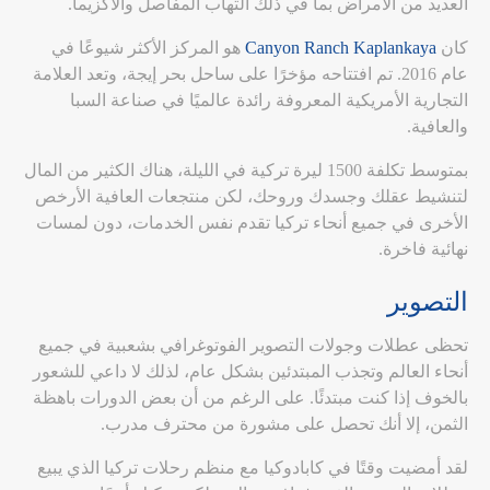
العديد من الأمراض بما في ذلك التهاب المفاصل والأكزيما.
كان
Canyon Ranch Kaplankaya
هو المركز الأكثر شيوعًا في
عام 2016. تم افتتاحه مؤخرًا على ساحل بحر إيجة، وتعد العلامة
التجارية الأمريكية المعروفة رائدة عالميًا في صناعة السبا
والعافية.
بمتوسط تكلفة 1500 ليرة تركية في الليلة، هناك الكثير من المال
لتنشيط عقلك وجسدك وروحك، لكن منتجعات العافية الأرخص
الأخرى في جميع أنحاء تركيا تقدم نفس الخدمات، دون لمسات
نهائية فاخرة.
التصوير
تحظى عطلات وجولات التصوير الفوتوغرافي بشعبية في جميع
أنحاء العالم وتجذب المبتدئين بشكل عام، لذلك لا داعي للشعور
بالخوف إذا كنت مبتدئًا. على الرغم من أن بعض الدورات باهظة
الثمن، إلا أنك تحصل على مشورة من محترف مدرب.
لقد أمضيت وقتًا في كابادوكيا مع منظم رحلات تركيا الذي يبيع