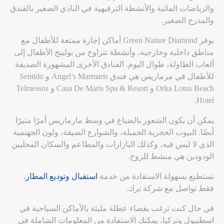
والرياضات المائية والأنشطة الترفيهية في النادي الصغير بالفندق
والمدرج الصغير.
يوفر Green Nature Diamond أماكن إجازة ممتعة للأطفال مع
مناطق داخلية وخارجية، وأنشطة تتراوح من بولينج الأطفال إلى
ألعاب الطاولة، طوال اليوم. الفنادق الأخرى المشهورة الصديقة
للأطفال في مرماريس هي فندق Angel’s Marmaris و Sentido
Orka Lotus Beach و Casa De Maris Spa & Resort و Telmessos
Hotel.
يمكن أن يكون الشعور بالضياع في وسط مارماريس أمرًا مثيرًا
أيضًا. البيوت الحجرية الجميلة، والشوارع الضيقة، ولون الجهنمية
الذي لا لبس فيه، وكذلك البازارات والمطاعم والسكان المحليين
الودودين هي منشط للروح.
تستطيع بسهولة الاستفادة من خدمة
استقبال وتوديع المطار
،
فقط تواصل مع شركة ترك.
في حال كنت ترغب بقضاء عطلة مليئة بالأماكن السياحية في
اسطنبول وتركيا، يمكنك الاستفادة من المعلومات الشاملة في