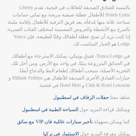
بالنسبة للفنادق الصديقة للعائلات في فتحية، تقدم Liberty
Hotels Lykia للأطفال عطلة صيفية مريحة مع ثماني حمامات
سباحة، ثلاثة منها مُدفأة. يعد فريق الترفيه للأطفال بإقامة مليئة
بالمرح مع الأنشطة والعروض المصممة لمختلف الفئات العمرية.
إذا كنت تريد أن تمنح عطلة أطفالك وقتًا للطبيعة، فإن Yonca
Lodge هو الخيار المناسب لك.
في Yonca Lodge، فندق بوتيكي، يمكنك الاسترخاء مع أطفالك
في الحدائق المزروعة بيئيًا، في واحد مع الأرض. ومن أجل تلك
التجربة الأصيلة، سيحب أطفالك إطعام البط والدجاج أيضًا.
خيارات الفنادق الأخرى الصديقة للأطفال هي Hillside Fethiye و
Club & Hotel Letoonia و Hotel Meri في فتحية.
شاهد معنا
حفلات الزفاف في اسطنبول
ويمكنك قراءة المزيد حول
السياحة الطبية في اسطنبول
كما ويمكن بسهولة
تأجير سيارات عائلية فان VIP مع سائق
يمكنك معرفة المزيد حول
الاستثمار في تركيا