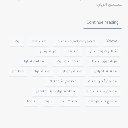
تستحق الزيارة.
Continue reading
Yalova
افضل مطاعم مدينة يلوا
السياحة
تركيا
شلال صودوشان
طبيعة
قرية ترمال
قرية جوق شيدرا
متاحف يلوا تركيا
محافظة يلوا
محمية للغزلان
مدينة ارموتلو
مدينة يلوا
مطاعم
مطعم ألتين باليك
مطعم تشومليك
مطعم سبيتشيولو
مطعم غولوفا إت مانغال
منتجع تشينارجيك
منتزهات
يلوا
يلوفا