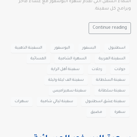
اسماء السفن التي تقدم سهرة البوسفور مع عشاء فاخر
وبرامج كل سفينة.
Continue reading
اسطنبول
البسفور
البوسفور
السفينة الذهبية
السفينة العربية
السهرة الشامية
المسائية
جولات
رحلات
سفينة أهل الراية
سفينة السلطانة
سفينة الف ليلة وليلة
سفينة سلطانة
سفينة سميراميس
سفينة عشق اسطنبول
سفينة ليالي شامية
سهرات
سهرة
مضيق