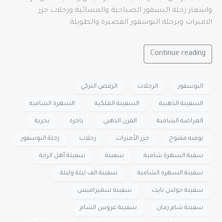
واسعار رحلة البسفور الصباحية والمسائية ورحلات جزر
الاميرات وبرحلة البوسفور القصيرة والطويلة.
Continue reading
البوسفور
الرحلات
الرقص التركي
السفينة الذهبية
السفينة الملكية
السهرة الشامية
العراضة الشامية
القرن الذهبي
باخرة
بحرية
بوفيه مفتوح
جزر الأميرات
رحلات
رحلة البوسفور
سفية السهرة شامية
سفينة
سفينة أهل الراية
سفينة السهرة الشامية
سفينة الف ليلة وليلة
سفينة جولدن نايت
سفينة سميراميس
سفينة شام زمان
سفينة عروس الشام